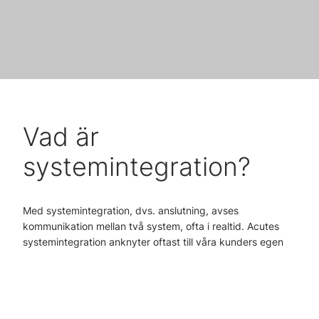
Vad är
systemintegration?
Med systemintegration, dvs. anslutning, avses
kommunikation mellan två system, ofta i realtid. Acutes
systemintegration anknyter oftast till våra kunders egen
affärsverksamhet, såsom ekonomi, personalförvaltning
och diagnostik.
Tack vare systemintegrationen är det möjligt att överföra