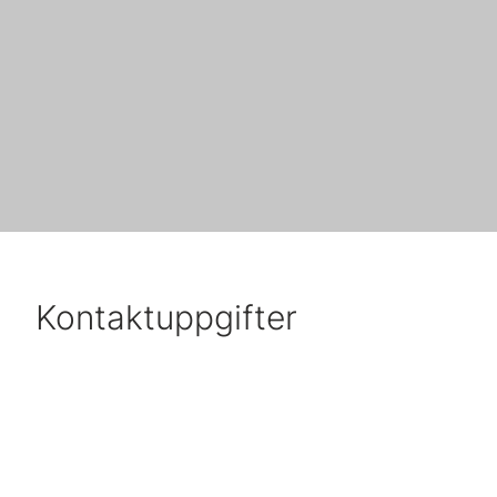
Kontaktuppgifter
E-post:
kontakt.acute@vitecsoftware.com
Eller
Fredrik Mannheimer:
fredrik.mannheimer@vitecsoftware.com
Besöks- och postadress