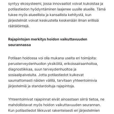
syntyy ekosysteemi, jossa innovaatiot voivat kukoistaa ja
potilastiedon hyödyntäminen laajenee uusille alueille. Tämä
tukee myös alueellista ja kansallista kehitystä, kun
järjestelmät voivat keskustella keskenään ilman erillisiä
räätälöintejä.
Rajapintojen merkitys hoidon vaikuttavuuden
seurannassa
Potilaan hoidossa voi olla mukana useita eri toimijoita:
perusterveydenhuollon yksiköitä, erikoissairaanhoitoa,
diagnostiikkaa, suun terveydenhuoltoa ja
sosiaalipalveluita. Jotta potilastiedot kulkevat
saumattomasti näiden välillä, tarvitaan yhteentoimivia
järjestelmiä ja standardoituja rajapintoja.
Yhteentoimivat rajapinnat eivät ainoastaan siirrä tietoa, ne
mahdollistavat myös hoidon vaikuttavuuden seurannan.
Kun potilastiedot liikkuvat rakenteisesti eri järjestelmien