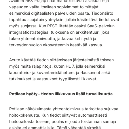
Avoimet REST-rajapinnat mahdollistavat asiakkaille ja
vapauden valita itselleen sopivimmat toimittajat
esimerkiksi digitaalisten palveluiden osalta. Tiedonsiirto
tapahtuu suojatuin yhteyksin, jolloin käsiteltävä tiedot ovat
myös suojassa. Kun REST liitetään osaksi SaaS-palvelun
integraatiostrategiaa, tuloksena on arkkitehtuuri, joka
tukee
yhteentoimivuutta
, jatkuvaa kehitystä ja
terveydenhuollon ekosysteemin kestävää kasvua.
Acute käyttää tiedon siirtämiseen järjestelmästä toiseen
myös muita rajapintoja, kuten HL 7, jolla esimerkiksi
laboratorio- ja kuvantamislähetteet ja -lausunnot sekä
tutkimukset ja vastaukset tyypillisesti liikkuvat.
Potilaan hyöty – tiedon liikkuvuus lisää turvallisuutta
Potilaan näkökulmasta yhteentoimivuus tarkoittaa sujuvaa
hoitokokemusta. Kun tiedot siirtyvät automaattisesti
hoitopaikasta toiseen, potilas ei joudu toistamaan samoja
asioita eri ammattilaisille. Tämä vähentää virheitä,