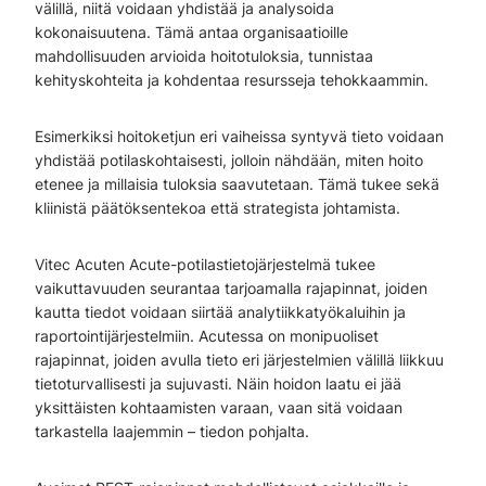
välillä, niitä voidaan yhdistää ja analysoida
kokonaisuutena. Tämä antaa organisaatioille
mahdollisuuden arvioida hoitotuloksia, tunnistaa
kehityskohteita ja kohdentaa resursseja tehokkaammin.
Esimerkiksi hoitoketjun eri vaiheissa syntyvä tieto voidaan
yhdistää potilaskohtaisesti, jolloin nähdään, miten hoito
etenee ja millaisia tuloksia saavutetaan. Tämä tukee sekä
kliinistä päätöksentekoa että strategista johtamista.
Vitec Acuten Acute-potilastietojärjestelmä tukee
vaikuttavuuden seurantaa tarjoamalla rajapinnat, joiden
kautta tiedot voidaan siirtää analytiikkatyökaluihin ja
raportointijärjestelmiin. Acutessa on monipuoliset
rajapinnat, joiden avulla tieto eri järjestelmien välillä liikkuu
tietoturvallisesti ja sujuvasti. Näin hoidon laatu ei jää
yksittäisten kohtaamisten varaan, vaan sitä voidaan
tarkastella laajemmin – tiedon pohjalta.