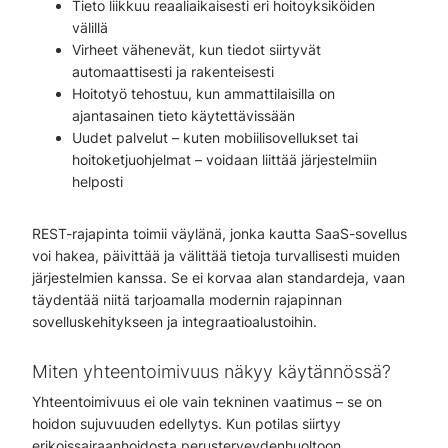
Tieto liikkuu reaaliaikaisesti eri hoitoyksiköiden
välillä
Virheet vähenevät, kun tiedot siirtyvät
automaattisesti ja rakenteisesti
Hoitotyö tehostuu, kun ammattilaisilla on
ajantasainen tieto käytettävissään
Uudet palvelut – kuten mobiilisovellukset tai
hoitoketjuohjelmat – voidaan liittää järjestelmiin
helposti
REST-rajapinta toimii väylänä, jonka kautta SaaS-sovellus
voi hakea, päivittää ja välittää tietoja turvallisesti muiden
järjestelmien kanssa. Se ei korvaa alan standardeja, vaan
täydentää niitä tarjoamalla modernin rajapinnan
sovelluskehitykseen ja integraatioalustoihin.
Miten yhteentoimivuus näkyy käytännössä?
Yhteentoimivuus ei ole vain tekninen vaatimus – se on
hoidon sujuvuuden edellytys. Kun potilas siirtyy
erikoissairaanhoidosta perusterveydenhuoltoon,