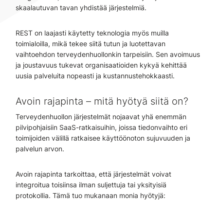
skaalautuvan tavan yhdistää järjestelmiä.
REST on laajasti käytetty teknologia myös muilla
toimialoilla, mikä tekee siitä tutun ja luotettavan
vaihtoehdon terveydenhuollonkin tarpeisiin. Sen avoimuus
ja joustavuus tukevat organisaatioiden kykyä kehittää
uusia palveluita nopeasti ja kustannustehokkaasti.
Avoin rajapinta – mitä hyötyä siitä on?
Terveydenhuollon järjestelmät nojaavat yhä enemmän
pilvipohjaisiin SaaS-ratkaisuihin, joissa tiedonvaihto eri
toimijoiden välillä ratkaisee käyttöönoton sujuvuuden ja
palvelun arvon.
Avoin rajapinta tarkoittaa, että järjestelmät voivat
integroitua toisiinsa ilman suljettuja tai yksityisiä
protokollia. Tämä tuo mukanaan monia hyötyjä: