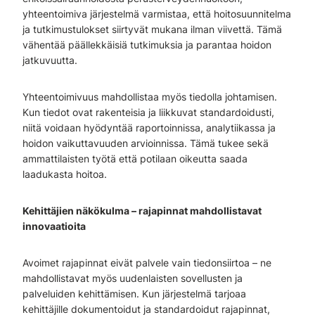
yhteentoimiva järjestelmä varmistaa, että hoitosuunnitelma
ja tutkimustulokset siirtyvät mukana ilman viivettä. Tämä
vähentää päällekkäisiä tutkimuksia ja parantaa hoidon
jatkuvuutta.
Yhteentoimivuus mahdollistaa myös tiedolla johtamisen.
Kun tiedot ovat rakenteisia ja liikkuvat standardoidusti,
niitä voidaan hyödyntää raportoinnissa, analytiikassa ja
hoidon vaikuttavuuden arvioinnissa. Tämä tukee sekä
ammattilaisten työtä että potilaan oikeutta saada
laadukasta hoitoa.
Kehittäjien näkökulma – rajapinnat mahdollistavat
innovaatioita
Avoimet rajapinnat eivät palvele vain tiedonsiirtoa – ne
mahdollistavat myös uudenlaisten sovellusten ja
palveluiden kehittämisen. Kun järjestelmä tarjoaa
kehittäjille dokumentoidut ja standardoidut rajapinnat,