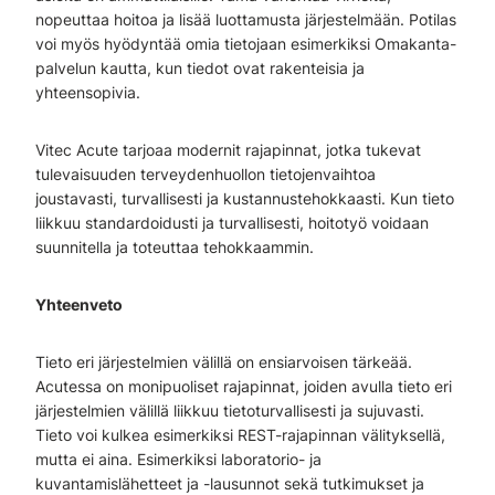
nopeuttaa hoitoa ja lisää luottamusta järjestelmään. Potilas
voi myös hyödyntää omia tietojaan esimerkiksi Omakanta-
palvelun kautta, kun tiedot ovat rakenteisia ja
yhteensopivia.
Vitec Acute tarjoaa modernit rajapinnat, jotka tukevat
tulevaisuuden terveydenhuollon tietojenvaihtoa
joustavasti, turvallisesti ja kustannustehokkaasti. Kun tieto
liikkuu standardoidusti ja turvallisesti, hoitotyö voidaan
suunnitella ja toteuttaa tehokkaammin.
Yhteenveto
Tieto eri järjestelmien välillä on ensiarvoisen tärkeää.
Acutessa on monipuoliset rajapinnat, joiden avulla tieto eri
järjestelmien välillä liikkuu tietoturvallisesti ja sujuvasti.
Tieto voi kulkea esimerkiksi REST-rajapinnan välityksellä,
mutta ei aina. Esimerkiksi laboratorio- ja
kuvantamislähetteet ja -lausunnot sekä tutkimukset ja