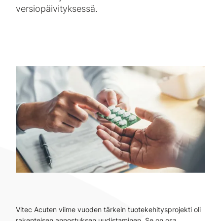
versiopäivityksessä.
Vitec Acuten viime vuoden tärkein tuotekehitysprojekti oli
rakenteisen annostuksen uudistaminen. Se on osa