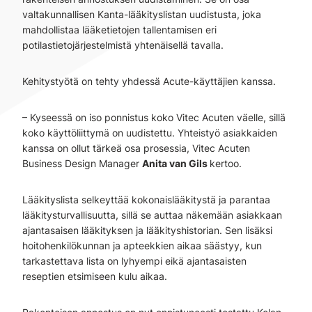
valtakunnallisen Kanta-lääkityslistan uudistusta, joka
mahdollistaa lääketietojen tallentamisen eri
potilastietojärjestelmistä yhtenäisellä tavalla.
Kehitystyötä on tehty yhdessä Acute-käyttäjien kanssa.
– Kyseessä on iso ponnistus koko Vitec Acuten väelle, sillä
koko käyttöliittymä on uudistettu. Yhteistyö asiakkaiden
kanssa on ollut tärkeä osa prosessia, Vitec Acuten
Business Design Manager
Anita van Gils
kertoo.
Lääkityslista selkeyttää kokonaislääkitystä ja parantaa
lääkitysturvallisuutta, sillä se auttaa näkemään asiakkaan
ajantasaisen lääkityksen ja lääkityshistorian. Sen lisäksi
hoitohenkilökunnan ja apteekkien aikaa säästyy, kun
tarkastettava lista on lyhyempi eikä ajantasaisten
reseptien etsimiseen kulu aikaa.