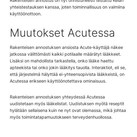
Rakenteisen annostus on nyt onnistuneesti testattu Kelan
yhteistestauksen kanssa, joten toiminnallisuus on valmiina
käyttöönottoon.
Muutokset Acutessa
Rakenteisen annostuksen ansiosta Acute-käyttäjä näkee
jatkossa välittömästi kaikki potilaalle määrätyt lääkkeet.
Lisäksi on mahdollista tarkastella, onko lääke haettu
apteekista tai onko jokin lääkitys tauolla. Interaktiot, eli se,
että järjestelmä hälyttää ei-yhteensopivista lääkkeistä, on
Acutessa erikseen käyttöönotettava ominaisuus.
Rakenteisen annostuksen yhteydessä Acutessa
uudistetaan myös lääkelistat. Uudistuksen myötä reseptit
hylätään sellaisena kuin ne nyt ovat olemassa, mikä johtaa
myös toimintatapamuutokseen terveydenhuollossa.