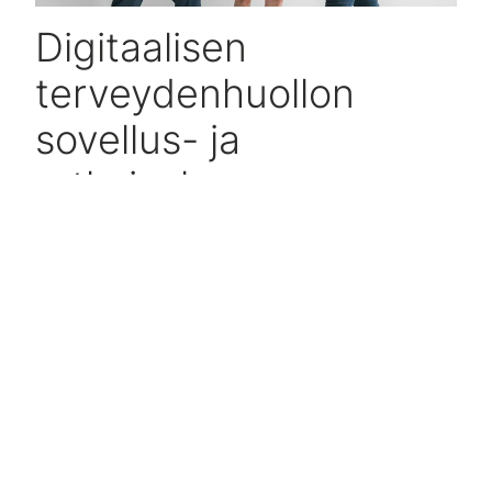
Digitaalisen
terveydenhuollon
sovellus- ja
ratkaisukauppa
Kehitämme Acutea tuotepohjaisesti ja ymmärrämme, ettei
yksi tuote voi vastata kaikkiin haasteisiin, joiden keskellä
tämän päivän terveydenhuollon toimijat elävät.
Acute Marketista löydät yhteistyökumppaneidemme
ratkaisuja, joista kasaat yrityksellesi sopivan räätälöidyn
kokonaisuuden.
Katso kumppanit