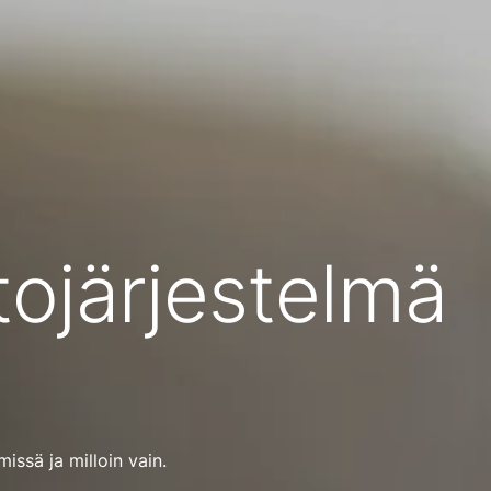
tojärjestelmä
issä ja milloin vain.