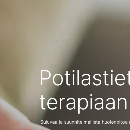
Potilastie
terapiaan
Sujuvaa ja suunnitelmallista huolenpitoa m