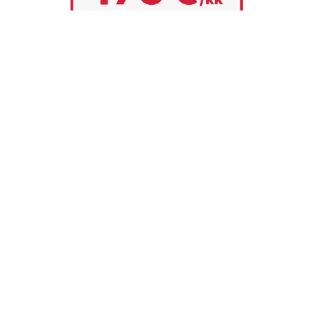
Hallitusti operaatiosta
kuntoutukseen ja
kotiin