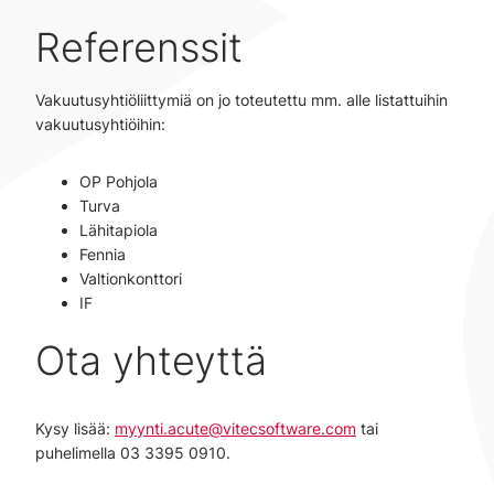
Referenssit
Vakuutusyhtiöliittymiä on jo toteutettu mm. alle listattuihin
vakuutusyhtiöihin:
OP Pohjola
Turva
Lähitapiola
Fennia
Valtionkonttori
IF
Ota yhteyttä
Kysy lisää:
myynti.acute@vitecsoftware.com
tai
puhelimella 03 3395 0910.