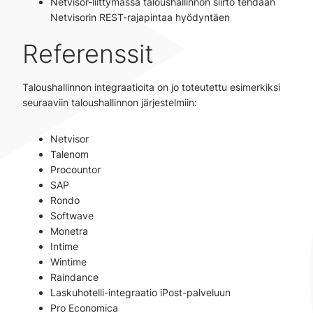
Netvisor-liittymässä taloushallinnon siirto tehdään
Netvisorin REST-rajapintaa hyödyntäen
Referenssit
Taloushallinnon integraatioita on jo toteutettu esimerkiksi
seuraaviin taloushallinnon järjestelmiin:
Netvisor
Talenom
Procountor
SAP
Rondo
Softwave
Monetra
Intime
Wintime
Raindance
Laskuhotelli-integraatio iPost-palveluun
Pro Economica