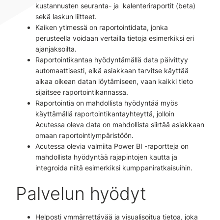
kustannusten seuranta- ja kalenteriraportit (beta)
sekä laskun liitteet.
Kaiken ytimessä on raportointidata, jonka
perusteella voidaan vertailla tietoja esimerkiksi eri
ajanjaksoilta.
Raportointikantaa hyödyntämällä data päivittyy
automaattisesti, eikä asiakkaan tarvitse käyttää
aikaa oikean datan löytämiseen, vaan kaikki tieto
sijaitsee raportointikannassa.
Raportointia on mahdollista hyödyntää myös
käyttämällä raportointikantayhteyttä, jolloin
Acutessa oleva data on mahdollista siirtää asiakkaan
omaan raportointiympäristöön.
Acutessa olevia valmiita Power BI -raportteja on
mahdollista hyödyntää rajapintojen kautta ja
integroida niitä esimerkiksi kumppaniratkaisuihin.
Palvelun hyödyt
Helposti ymmärrettävää ja visualisoitua tietoa, joka