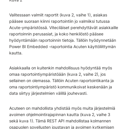
Valitessaan valmiit raportit (kuva 2, vaihe 1), asiakas
pääsee suoraan kiinni raportointiin jo valmiiksi tutussa
Acute-ympäristössä. Viteciläiset perehdyttävät asiakkaille
raportoinnin perusasiat, ja koko henkilöstö pääsee
hyödyntämään raportoinnin tietoja. Tällöin hyödynnetään
Power BI Embedded -raportointia Acuten käyttöliittymän
kautta.
Asiakkaalla on kuitenkin mahdollisuus hyödyntää myös
omaa raportointiympäristöään (kuva 2, vaihe 2), jos
sellainen on olemassa. Tällöin Acuten raportointikanta ja
oma raportointiympäristö kommunikoivat keskenään ja
data siirtyy järjestelmien välillä jouhevasti.
Acuteen on mahdollista yhdistää myös muita järjestelmiä
avoimen ohjelmointirajapinnan kautta (kuva 2, vaihe 3
sekä kuva 1). Tämä REST API mahdollistaa kolmannen
osapuolen sovellusten joustavan ja avoimen kytkemisen