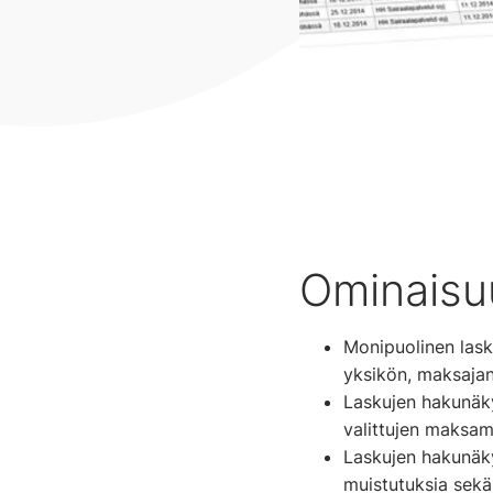
Ominaisu
Monipuolinen lask
yksikön, maksajan 
Laskujen hakunäk
valittujen maksam
Laskujen hakunäky
muistutuksia sekä