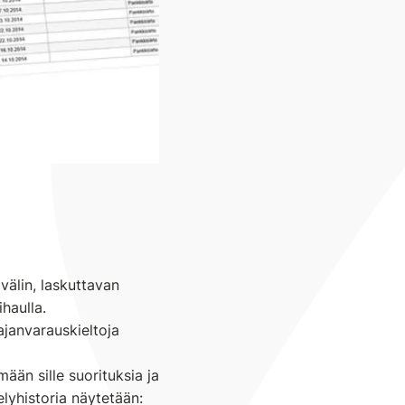
älin, laskuttavan
haulla.
janvarauskieltoja
än sille suorituksia ja
lyhistoria näytetään: