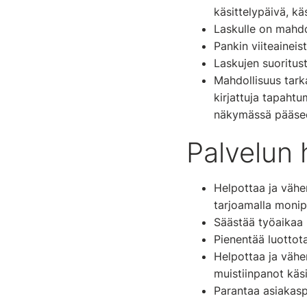
käsittelypäivä, käs
Laskulle on mahdoll
Pankin viiteaineist
Laskujen suoritust
Mahdollisuus tarka
kirjattuja tapahtu
näkymässä pääsee 
Palvelun
Helpottaa ja vähe
tarjoamalla monip
Säästää työaikaa
Pienentää luottota
Helpottaa ja vähe
muistiinpanot käsi
Parantaa asiakasp