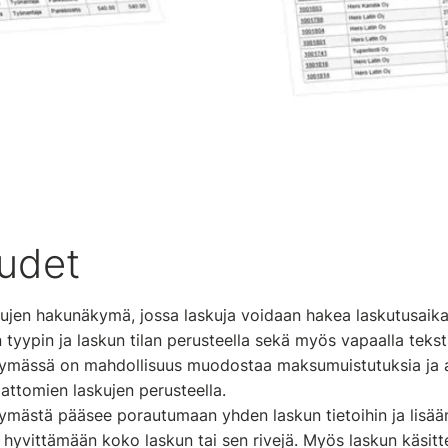
udet
ujen hakunäkymä, jossa laskuja voidaan hakea laskutusaikav
tyypin ja laskun tilan perusteella sekä myös vapaalla teksti
ymässä on mahdollisuus muodostaa maksumuistutuksia ja a
attomien laskujen perusteella.
mästä pääsee porautumaan yhden laskun tietoihin ja lisäämä
 hyvittämään koko laskun tai sen rivejä. Myös laskun käsitte