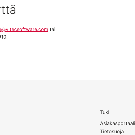
ttä
e@vitecsoftware.com
tai
910.
Tuki
Asiakasportaal
Tietosuoja