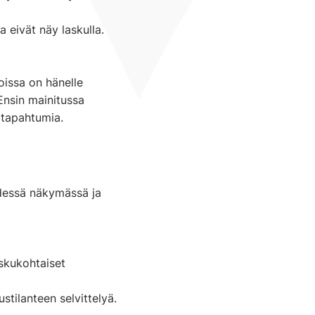
a eivät näy laskulla.
joissa on hänelle
 Ensin mainitussa
 tapahtumia.
hdessä näkymässä ja
askukohtaiset
tilanteen selvittelyä.