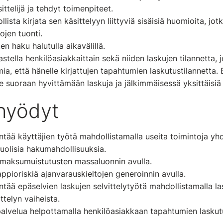
ittelijä ja tehdyt toimenpiteet.
ista kirjata sen käsittelyyn liittyviä sisäisiä huomioita, jotk
ojen tuonti.
en haku halutulla aikavälillä.
stella henkilöasiakkaittain sekä niiden laskujen tilannetta, 
mia, että hänelle kirjattujen tapahtumien laskutustilannetta.
suoraan hyvittämään laskuja ja jälkimmäisessä yksittäisiä
 hyödyt
ntää käyttäjien työtä mahdollistamalla useita toimintoja y
uolisia hakumahdollisuuksia.
 maksumuistutusten massaluonnin avulla.
ppioriskiä ajanvarauskieltojen generoinnin avulla.
ntää epäselvien laskujen selvittelytyötä mahdollistamalla l
ttelyn vaiheista.
alvelua helpottamalla henkilöasiakkaan tapahtumien laskutus