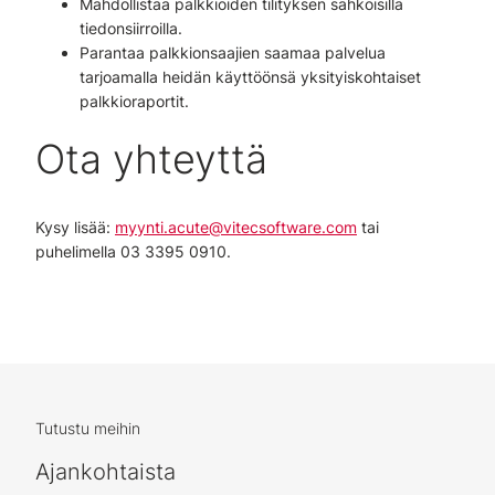
Mahdollistaa palkkioiden tilityksen sähköisillä
tiedonsiirroilla.
Parantaa palkkionsaajien saamaa palvelua
tarjoamalla heidän käyttöönsä yksityiskohtaiset
palkkioraportit.
Ota yhteyttä
Kysy lisää:
myynti.acute@vitecsoftware.com
tai
puhelimella 03 3395 0910.
Tutustu meihin
Ajankohtaista