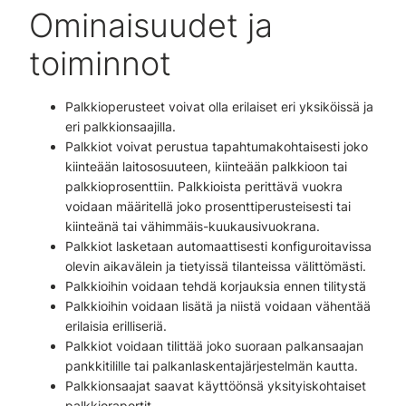
Ominaisuudet ja
toiminnot
Palkkioperusteet voivat olla erilaiset eri yksiköissä ja
eri palkkionsaajilla.
Palkkiot voivat perustua tapahtumakohtaisesti joko
kiinteään laitososuuteen, kiinteään palkkioon tai
palkkioprosenttiin. Palkkioista perittävä vuokra
voidaan määritellä joko prosenttiperusteisesti tai
kiinteänä tai vähimmäis-kuukausivuokrana.
Palkkiot lasketaan automaattisesti konfiguroitavissa
olevin aikavälein ja tietyissä tilanteissa välittömästi.
Palkkioihin voidaan tehdä korjauksia ennen tilitystä
Palkkioihin voidaan lisätä ja niistä voidaan vähentää
erilaisia erilliseriä.
Palkkiot voidaan tilittää joko suoraan palkansaajan
pankkitilille tai palkanlaskentajärjestelmän kautta.
Palkkionsaajat saavat käyttöönsä yksityiskohtaiset
palkkioraportit.