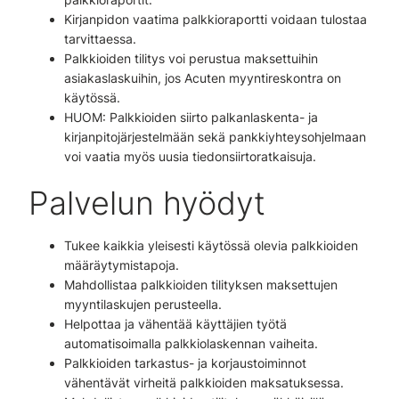
Kirjanpidon vaatima palkkioraportti voidaan tulostaa
tarvittaessa.
Palkkioiden tilitys voi perustua maksettuihin
asiakaslaskuihin, jos Acuten myyntireskontra on
käytössä.
HUOM: Palkkioiden siirto palkanlaskenta- ja
kirjanpitojärjestelmään sekä pankkiyhteysohjelmaan
voi vaatia myös uusia tiedonsiirtoratkaisuja.
Palvelun hyödyt
Tukee kaikkia yleisesti käytössä olevia palkkioiden
määräytymistapoja.
Mahdollistaa palkkioiden tilityksen maksettujen
myyntilaskujen perusteella.
Helpottaa ja vähentää käyttäjien työtä
automatisoimalla palkkiolaskennan vaiheita.
Palkkioiden tarkastus- ja korjaustoiminnot
vähentävät virheitä palkkioiden maksatuksessa.