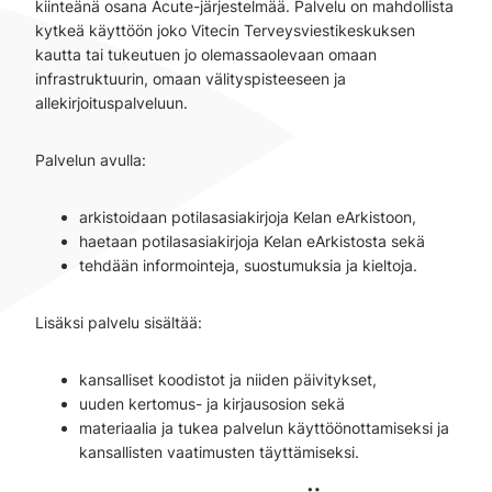
kiinteänä osana Acute-järjestelmää. Palvelu on mahdollista
kytkeä käyttöön joko Vitecin Terveysviestikeskuksen
kautta tai tukeutuen jo olemassaolevaan omaan
infrastruktuurin, omaan välityspisteeseen ja
allekirjoituspalveluun.
Palvelun avulla:
arkistoidaan potilasasiakirjoja Kelan eArkistoon,
haetaan potilasasiakirjoja Kelan eArkistosta sekä
tehdään informointeja, suostumuksia ja kieltoja.
Lisäksi palvelu sisältää:
kansalliset koodistot ja niiden päivitykset,
uuden kertomus- ja kirjausosion sekä
materiaalia ja tukea palvelun käyttöönottamiseksi ja
kansallisten vaatimusten täyttämiseksi.