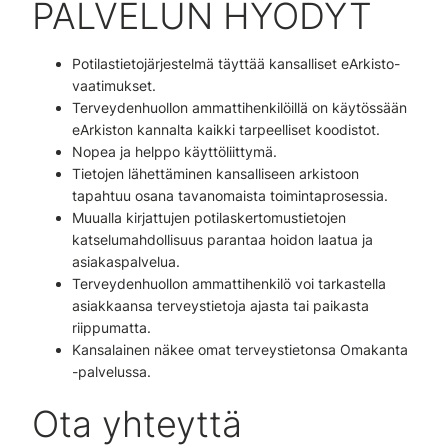
PALVELUN HYÖDYT
Potilastietojärjestelmä täyttää kansalliset eArkisto-
vaatimukset.
Terveydenhuollon ammattihenkilöillä on käytössään
eArkiston kannalta kaikki tarpeelliset koodistot.
Nopea ja helppo käyttöliittymä.
Tietojen lähettäminen kansalliseen arkistoon
tapahtuu osana tavanomaista toimintaprosessia.
Muualla kirjattujen potilaskertomustietojen
katselumahdollisuus parantaa hoidon laatua ja
asiakaspalvelua.
Terveydenhuollon ammattihenkilö voi tarkastella
asiakkaansa terveystietoja ajasta tai paikasta
riippumatta.
Kansalainen näkee omat terveystietonsa Omakanta
-palvelussa.
Ota yhteyttä