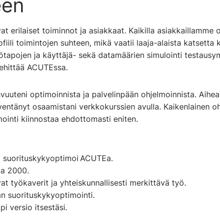
e
en
t erilaiset toiminnot ja asiakkaat. Kaikilla asiakkaillamme 
iili toimintojen suhteen, mikä vaatii laaja-alaista katsetta 
ötapojen ja käyttäjä- sekä datamäärien simulointi testaus
n kehittää ACUTEssa.
uuteni optimoinnista ja palvelinpään ohjelmoinnista. Aiheal
yventänyt osaamistani verkkokurssien avulla. Kaikenlainen o
ointi kiinnostaa ehdottomasti eniten.
a suorituskykyoptimoi
ACUTEa.
ta 2000.
t työkaverit ja yhteiskunnallisesti merkittävä työ
.
n suorituskykyoptimointi
.
pi versio itsestäsi
.