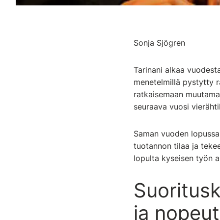
Sonja Sjögren
Tarinani alkaa vuodesta
menetelmillä pystytty r
ratkaisemaan muutaman 
seuraava vuosi vieräht
Saman vuoden lopussa ol
tuotannon tilaa ja tek
lopulta kyseisen työn a
Suoritusk
ja nopeut