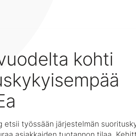
vuodelta kohti
tuskykyisempää
Ea
 etsii työssään järjestelmän suoritusky
raa asiakkaiden tuotannon tilaa. Kehit