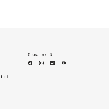
Seuraa meitä
i
 tuki