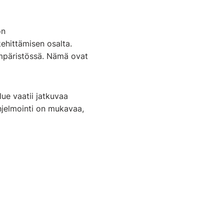
on
kehittämisen osalta.
ympäristössä. Nämä ovat
ue vaatii jatkuvaa
hjelmointi on mukavaa,