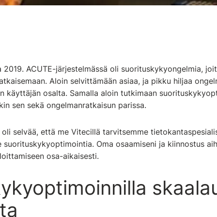
 2019. ACUTE-järjestelmässä oli suorituskykyongelmia, joita
atkaisemaan. Aloin selvittämään asiaa, ja pikku hiljaa ongel
käyttäjän osalta. Samalla aloin tutkimaan suorituskykyopt
ikin sen sekä ongelmanratkaisun parissa.
i selvää, että me Vitecillä tarvitsemme tietokantaspesialis
ee suorituskykyoptimointia. Oma osaamiseni ja kiinnostus ai
loittamiseen osa-aikaisesti.
ykyoptimoinnilla skaala
ta