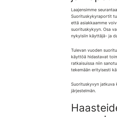
Laajensimme seurantaa
Suorituskykyraportit tu
että asiakkaamme voiva
suorituskykyyn. Osa van
nykyisiin käyttäjä- ja
Tulevan vuoden suoritu
käyttöä hidastavat toi
ratkaisuissa niin sanot
tekemään erityisesti k
Suorituskyvyn jatkuva
järjestelmän.
Haasteide