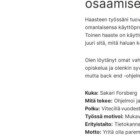
osaamis
Haasteen työssäni tuova
omanlaisensa käyttöprof
Toinen haaste on käytt
juuri sitä, mitä halua
Olen löytänyt omat vahv
opiskelua ja olenkin s
mutta back end -ohjelm
Kuka:
Sakari Forsberg
Mitä tekee:
Ohjelmoi j
Polku:
Vitecillä vuodes
Työssä motivoi:
Mukava
Erityistaito:
Tietokanna
Motto:
Yritä olla parem