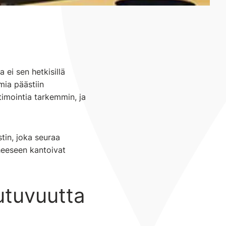
 ei sen hetkisillä
mia päästiin
imointia tarkemmin, ja
tin, joka seuraa
heeseen kantoivat
utuvuutta