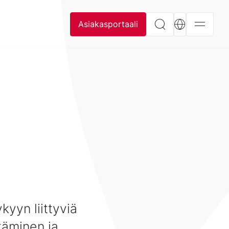
Asiakasportaali
kyyn liittyviä
täminen ja