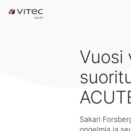
Vuosi 
suori
ACUT
Sakari Forsberg
ongelmia ja seu