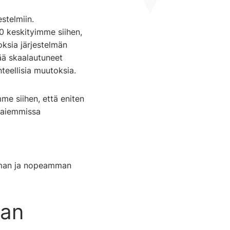
stelmiin.
20 keskityimme siihen,
oksia järjestelmän
nää skaalautuneet
nteellisia muutoksia.
e siihen, että eniten
 aiemmissa
arman ja nopeamman
a
n