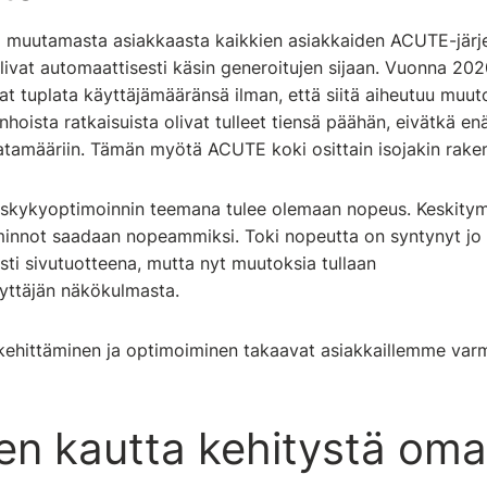
 muutamasta asiakkaasta kaikkien asiakkaiden ACUTE-järje
livat automaattisesti käsin generoitujen sijaan. Vuonna 20
t tuplata käyttäjämääränsä ilman, että siitä aiheutuu muut
hoista ratkaisuista olivat tulleet tiensä päähän, eivätkä e
 datamääriin. Tämän myötä ACUTE koki osittain isojakin rake
skykyoptimoinnin teemana tulee olemaan nopeus. Keskitymm
minnot saadaan nopeammiksi. Toki nopeutta on syntynyt jo
usti sivutuotteena, mutta nyt muutoksia tullaan
äyttäjän näkökulmasta.
 kehittäminen ja optimoiminen takaavat asiakkaillemme v
n kautta kehitystä o
ma