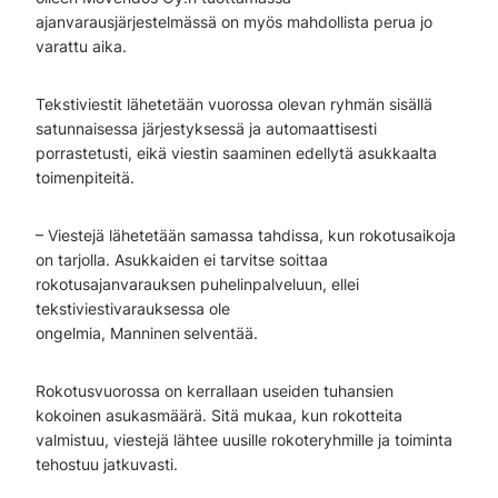
ajanvarausjärjestelmässä on myös mahdollista perua jo
varattu aika.
Tekstiviestit lähetetään vuorossa olevan ryhmän sisällä
satunnaisessa järjestyksessä ja automaattisesti
porrastetusti, eikä viestin saaminen edellytä asukkaalta
toimenpiteitä.
– Viestejä lähetetään samassa tahdissa, kun rokotusaikoja
on tarjolla. Asukkaiden ei tarvitse soittaa
rokotusajanvarauksen puhelinpalveluun, ellei
tekstiviestivarauksessa ole
ongelmia, Manninen
selventää.
Rokotusvuorossa on kerrallaan useiden tuhansien
kokoinen asukasmäärä. Sitä mukaa, kun rokotteita
valmistuu, viestejä lähtee uusille rokoteryhmille ja toiminta
tehostuu jatkuvasti.