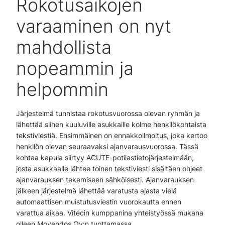
Rokotusaikojen
varaaminen on nyt
mahdollista
nopeammin ja
helpommin
Järjestelmä tunnistaa rokotusvuorossa olevan ryhmän ja
lähettää siihen kuuluville asukkaille kolme henkilökohtaista
tekstiviestiä. Ensimmäinen on ennakkoilmoitus, joka kertoo
henkilön olevan seuraavaksi ajanvarausvuorossa. Tässä
kohtaa kapula siirtyy ACUTE-potilastietojärjestelmään,
josta asukkaalle lähtee toinen tekstiviesti sisältäen ohjeet
ajanvarauksen tekemiseen sähköisesti. Ajanvarauksen
jälkeen järjestelmä lähettää varatusta ajasta vielä
automaattisen muistutusviestin vuorokautta ennen
varattua aikaa. Vitecin kumppanina yhteistyössä mukana
olleen Movendos Oy:n tuottamassa