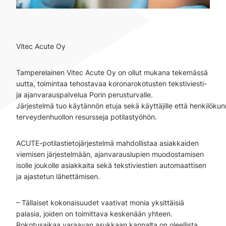
Vitec Acute Oy
Tamperelainen Vitec Acute Oy on ollut mukana tekemässä
uutta, toimintaa tehostavaa koronarokotusten tekstiviesti-
ja ajanvarauspalvelua Porin perusturvalle.
Järjestelmä tuo käytännön etuja sekä käyttäjille että henkilökun
terveydenhuollon resursseja potilastyöhön.
ACUTE-potilastietojärjestelmä mahdollistaa asiakkaiden
viemisen järjestelmään, ajanvarauslupien muodostamisen
isolle joukolle asiakkaita sekä tekstiviestien automaattisen
ja ajastetun lähettämisen.
– Tällaiset kokonaisuudet vaativat monia yksittäisiä
palasia, joiden on toimittava keskenään yhteen.
Rokotusaikaa varaavan asukkaan kannalta on oleellista,