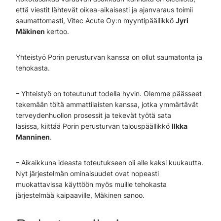
että viestit lähtevät oikea-aikaisesti ja ajanvaraus toimii
saumattomasti, Vitec Acute Oy:n myyntipäällikkö
Jyri
Mäkinen
kertoo.
Yhteistyö Porin perusturvan kanssa on ollut saumatonta ja
tehokasta.
– Yhteistyö on toteutunut todella hyvin. Olemme päässeet
tekemään töitä ammattilaisten kanssa, jotka ymmärtävät
terveydenhuollon prosessit ja tekevät työtä sata
lasissa, kiittää Porin perusturvan talouspäällikkö
Ilkka
Manninen
.
– Aikaikkuna ideasta toteutukseen oli alle kaksi kuukautta.
Nyt järjestelmän ominaisuudet ovat nopeasti
muokattavissa käyttöön myös muille tehokasta
järjestelmää kaipaaville, Mäkinen sanoo.