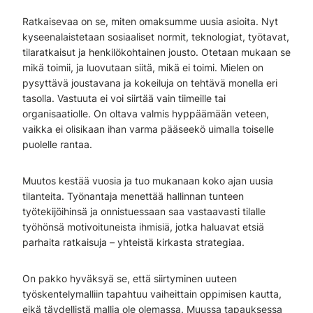
Ratkaisevaa on se, miten omaksumme uusia asioita. Nyt
kyseenalaistetaan sosiaaliset normit, teknologiat, työtavat,
tilaratkaisut ja henkilökohtainen jousto. Otetaan mukaan se
mikä toimii, ja luovutaan siitä, mikä ei toimi. Mielen on
pysyttävä joustavana ja kokeiluja on tehtävä monella eri
tasolla. Vastuuta ei voi siirtää vain tiimeille tai
organisaatiolle. On oltava valmis hyppäämään veteen,
vaikka ei olisikaan ihan varma pääseekö uimalla toiselle
puolelle rantaa.
Muutos kestää vuosia ja tuo mukanaan koko ajan uusia
tilanteita. Työnantaja menettää hallinnan tunteen
työtekijöihinsä ja onnistuessaan saa vastaavasti tilalle
työhönsä motivoituneista ihmisiä, jotka haluavat etsiä
parhaita ratkaisuja – yhteistä kirkasta strategiaa.
On pakko hyväksyä se, että siirtyminen uuteen
työskentelymalliin tapahtuu vaiheittain oppimisen kautta,
eikä täydellistä mallia ole olemassa. Muussa tapauksessa