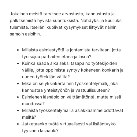
Jokainen meistä tarvitsee arvostusta, kannustusta ja
palkitsemista hyvistä suorituksista. Nähdyksi ja kuulluksi
tulemista. Itselläni kuplivat kysymykset liittyvät näihin
samoin asioihin.
Millaista esimiestyötä ja johtamista tarvitaan, jotta
työ sujuu parhaiten etänä ja läsnä?
Kuinka saada aikaiseksi tasapaino työtekijöiden
välille, jotta oppimista syntyy kokeneen konkarin ja
uuden työtekijän välillä?
Mikä on se yksinkertainen työskentelymalli, joka
kannustaa yhteistyöhön ja vastuullisuuteen?
Esimiehen läsnäolo on välttämätöntä, mutta missä
muodossa?
Millaista työskentelymallia asiakkaamme odottavat
meiltä?
Jatketaanko työtä virtuaalisesti vai lisääntyykö
fyysinen läsnäolo?