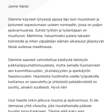
Janne Vainio
Olemme käyneet lyhyessä ajassa läpi ison muutoksen ja
joutuneet sopeutumaan uuteen normaaliin, jossa on paljon
epävarmuuksia. Suhde työhön ja työantajaan on
muuttunut. Mietimme, haluammeko palata takaisin
toimistolle ja miten ylipäätään elämän aikataulut järjestyvät
tässä uudessa maailmassa.
Olemme saaneet vahvistettua käsitystä tietotyön
paikkariippumattomuudesta, mutta samalla huomanneet
sen kuormittavuuden, yksinäisyyden ja ajankäytön
haastavuuden. Haasteista huolimatta useilla työpaikoilla
luottamus on saavutettu ja yhteisistä pelisäännöistä on
sovittu, ainakin suullisesti. Hyvä niin!
Uusi haaste onkin jatkuva muutos ja epävarmuus. Ei ole
olemassa yhtä viisautta, jota noudattamalla pääsee
hyvään lopputulokseen. Tilanne elää koko ajan.