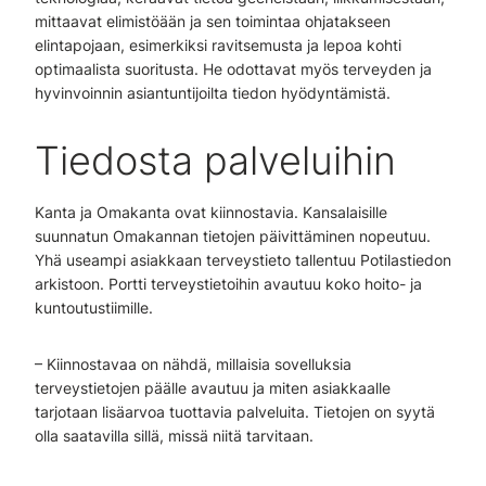
mittaavat elimistöään ja sen toimintaa ohjatakseen
elintapojaan, esimerkiksi ravitsemusta ja lepoa kohti
optimaalista suoritusta. He odottavat myös terveyden ja
hyvinvoinnin asiantuntijoilta tiedon hyödyntämistä.
Tiedosta palveluihin
Kanta ja Omakanta ovat kiinnostavia. Kansalaisille
suunnatun Omakannan tietojen päivittäminen nopeutuu.
Yhä useampi asiakkaan terveystieto tallentuu Potilastiedon
arkistoon. Portti terveystietoihin avautuu koko hoito- ja
kuntoutustiimille.
– Kiinnostavaa on nähdä, millaisia sovelluksia
terveystietojen päälle avautuu ja miten asiakkaalle
tarjotaan lisäarvoa tuottavia palveluita. Tietojen on syytä
olla saatavilla sillä, missä niitä tarvitaan.