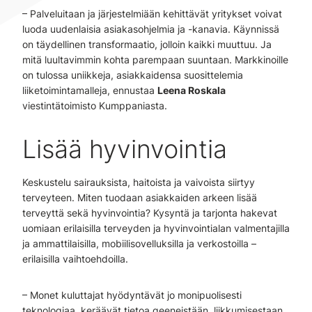
– Palveluitaan ja järjestelmiään kehittävät yritykset voivat
luoda uudenlaisia asiakasohjelmia ja -kanavia. Käynnissä
on täydellinen transformaatio, jolloin kaikki muuttuu. Ja
mitä luultavimmin kohta parempaan suuntaan. Markkinoille
on tulossa uniikkeja, asiakkaidensa suosittelemia
liiketoimintamalleja, ennustaa
Leena Roskala
viestintätoimisto Kumppaniasta.
Lisää hyvinvointia
Keskustelu sairauksista, haitoista ja vaivoista siirtyy
terveyteen. Miten tuodaan asiakkaiden arkeen lisää
terveyttä sekä hyvinvointia? Kysyntä ja tarjonta hakevat
uomiaan erilaisilla terveyden ja hyvinvointialan valmentajilla
ja ammattilaisilla, mobiilisovelluksilla ja verkostoilla –
erilaisilla vaihtoehdoilla.
– Monet kuluttajat hyödyntävät jo monipuolisesti
teknologiaa, keräävät tietoa geeneistään, liikkumisestaan,