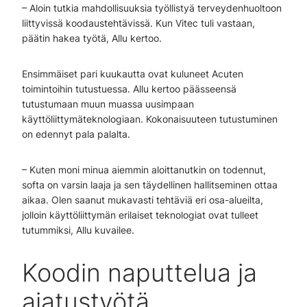
– Aloin tutkia mahdollisuuksia työllistyä terveydenhuoltoon
liittyvissä koodaustehtävissä. Kun Vitec tuli vastaan,
päätin hakea työtä, Allu kertoo.
Ensimmäiset pari kuukautta ovat kuluneet Acuten
toimintoihin tutustuessa. Allu kertoo päässeensä
tutustumaan muun muassa uusimpaan
käyttöliittymäteknologiaan. Kokonaisuuteen tutustuminen
on edennyt pala palalta.
– Kuten moni minua aiemmin aloittanutkin on todennut,
softa on varsin laaja ja sen täydellinen hallitseminen ottaa
aikaa. Olen saanut mukavasti tehtäviä eri osa-alueilta,
jolloin käyttöliittymän erilaiset teknologiat ovat tulleet
tutummiksi, Allu kuvailee.
Koodin naputtelua ja
ajatustyötä