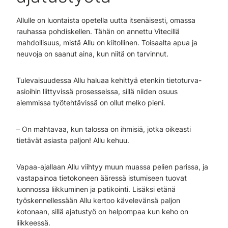
Allulle on luontaista opetella uutta itsenäisesti, omassa
rauhassa pohdiskellen. Tähän on annettu Vitecillä
mahdollisuus, mistä Allu on kiitollinen. Toisaalta apua ja
neuvoja on saanut aina, kun niitä on tarvinnut.
Tulevaisuudessa Allu haluaa kehittyä etenkin tietoturva-
asioihin liittyvissä prosesseissa, sillä niiden osuus
aiemmissa työtehtävissä on ollut melko pieni.
– On mahtavaa, kun talossa on ihmisiä, jotka oikeasti
tietävät asiasta paljon! Allu kehuu.
Vapaa-ajallaan Allu viihtyy muun muassa pelien parissa, ja
vastapainoa tietokoneen ääressä istumiseen tuovat
luonnossa liikkuminen ja patikointi. Lisäksi etänä
työskennellessään Allu kertoo kävelevänsä paljon
kotonaan, sillä ajatustyö on helpompaa kun keho on
liikkeessä.