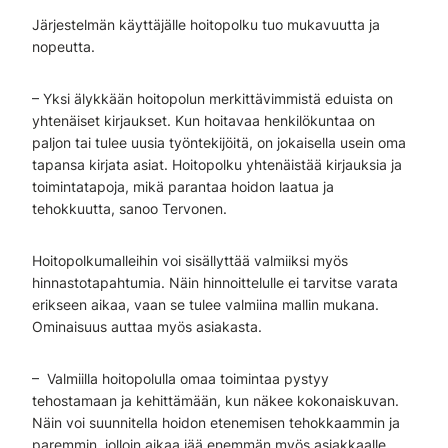
Järjestelmän käyttäjälle hoitopolku tuo mukavuutta ja
nopeutta.
– Yksi älykkään hoitopolun merkittävimmistä eduista on
yhtenäiset kirjaukset. Kun hoitavaa henkilökuntaa on
paljon tai tulee uusia työntekijöitä, on jokaisella usein oma
tapansa kirjata asiat. Hoitopolku yhtenäistää kirjauksia ja
toimintatapoja, mikä parantaa hoidon laatua ja
tehokkuutta, sanoo Tervonen.
Hoitopolkumalleihin voi sisällyttää valmiiksi myös
hinnastotapahtumia. Näin hinnoittelulle ei tarvitse varata
erikseen aikaa, vaan se tulee valmiina mallin mukana.
Ominaisuus auttaa myös asiakasta.
– Valmiilla hoitopolulla omaa toimintaa pystyy
tehostamaan ja kehittämään, kun näkee kokonaiskuvan.
Näin voi suunnitella hoidon etenemisen tehokkaammin ja
paremmin, jolloin aikaa jää enemmän myös asiakkaalle.