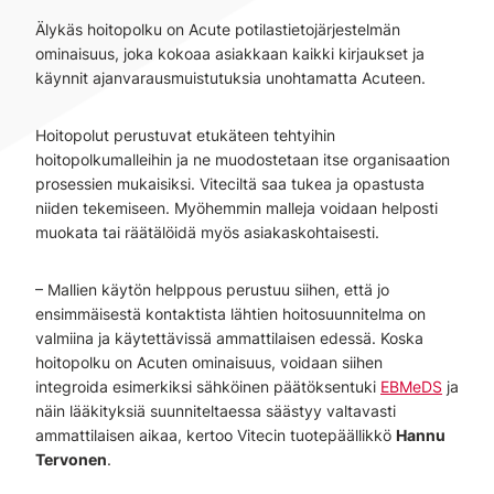
Älykäs hoitopolku on Acute potilastietojärjestelmän
ominaisuus, joka kokoaa asiakkaan kaikki kirjaukset ja
käynnit ajanvarausmuistutuksia unohtamatta Acuteen.
Hoitopolut perustuvat etukäteen tehtyihin
hoitopolkumalleihin ja ne muodostetaan itse organisaation
prosessien mukaisiksi. Viteciltä saa tukea ja opastusta
niiden tekemiseen. Myöhemmin malleja voidaan helposti
muokata tai räätälöidä myös asiakaskohtaisesti.
– Mallien käytön helppous perustuu siihen, että jo
ensimmäisestä kontaktista lähtien hoitosuunnitelma on
valmiina ja käytettävissä ammattilaisen edessä. Koska
hoitopolku on Acuten ominaisuus, voidaan siihen
integroida esimerkiksi sähköinen päätöksentuki
EBMeDS
ja
näin lääkityksiä suunniteltaessa säästyy valtavasti
ammattilaisen aikaa, kertoo Vitecin tuotepäällikkö
Hannu
Tervonen
.