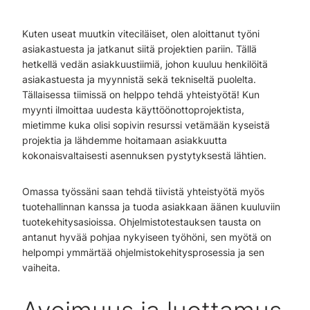
Kuten useat muutkin viteciläiset, olen aloittanut työni
asiakastuesta ja jatkanut siitä projektien pariin. Tällä
hetkellä vedän asiakkuustiimiä, johon kuuluu henkilöitä
asiakastuesta ja myynnistä sekä tekniseltä puolelta.
Tällaisessa tiimissä on helppo tehdä yhteistyötä! Kun
myynti ilmoittaa uudesta käyttöönottoprojektista,
mietimme kuka olisi sopivin resurssi vetämään kyseistä
projektia ja lähdemme hoitamaan asiakkuutta
kokonaisvaltaisesti asennuksen pystytyksestä lähtien.
Omassa työssäni saan tehdä tiivistä yhteistyötä myös
tuotehallinnan kanssa ja tuoda asiakkaan äänen kuuluviin
tuotekehitysasioissa. Ohjelmistotestauksen tausta on
antanut hyvää pohjaa nykyiseen työhöni, sen myötä on
helpompi ymmärtää ohjelmistokehitysprosessia ja sen
vaiheita.