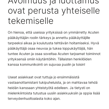
Avoimuus ja luottamus
ovat perusta yhteiselle
tekemiselle
On hienoa, että useissa yrityksissä on ymmärretty Acuten
pääkäyttäjän roolin tärkeys ja annettu pääkäyttäjille
tarpeeksi aikaa ja koulutusta tehtävän hoitamiseksi. Hyvä
pääkäyttäjä osaa neuvoa ja tukea loppukäyttäjiä, hän
tuntee Acuten ja osaa soveltaa Acuten tarjoamat toiminnot
yrityksensä omiin käytäntöihin. Tällaisten henkilöiden
kanssa kommunikointi on sujuvaa puolin ja toisin!
Useat asiakkaat ovat tuttuja jo ensimmäisistä
vastaanottamistani tukipuheluista, ja on mahtavaa tehdä
heidän kanssaan yhteistyötä edelleen. Ja tietysti on
mielenkiintoista tutustua uusiin asiakkuuksiin ja oppia lisää
terveydenhuoltoalasta koko ajan.