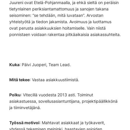
Juureni ovat Etelä-Pohjanmaalla, ja ehkä sieltä on peräisin
tietynlainen periksiantamattomuus ja sanojen takana
seisominen: “se tehdään, mitä luvataan”. Arvostan
yhteistyötä ja tiedon jakamista. Avoimuus ja luottamus
ovat perusta asiakkuuksien hoitamiselle. Vain niistä
ponnistaen voidaan rakentaa pitkäaikaisia asiakassuhteita.
Kuka
: Päivi Juoperi, Team Lead.
Mitä tekee
: Vastaa asiakkuustiimistä.
Polku
: Vitecillä vuodesta 2013 asti. Toiminut
asiakastuessa, sovellusasiantuntijana, projektipäällikkönä
ja tiiminvetäjänä.
Työssä motivoi
: Mahtavat asiakkaat ja työkaverit,
yhdessä tekemisen meininki, haastavien asioiden