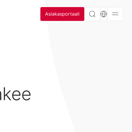
Asiakasportaali
akee