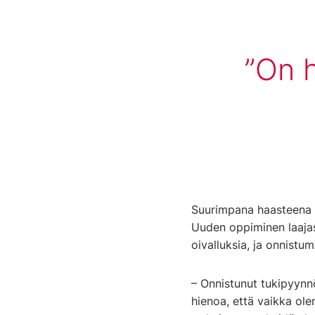
On 
Suurimpana haasteena t
Uuden oppiminen laajas
oivalluksia, ja onnistu
– Onnistunut tukipyynnö
hienoa, että vaikka ole