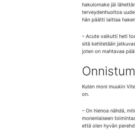
hakulomake jäi lähettäm
terveydenhuoltoa uudes
hän päätti laittaa hake
– Acute vaikutti heti to
sitä kehitetään jatkuvas
joten on mahtavaa pääs
Onnistumi
Kuten moni muukin Vitec
on.
– On hienoa nähdä, mit
monenlaiseen toimintaa
että olen hyvän perehd