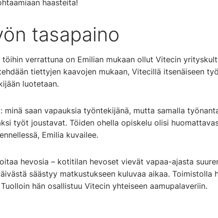
htaamiaan haasteita!
työn tasapaino
töihin verrattuna on Emilian mukaan ollut Vitecin yrityskultt
tä tehdään tiettyjen kaavojen mukaan, Vitecillä itsenäiseen t
ijään luotetaan.
 minä saan vapauksia työntekijänä, mutta samalla työnantaj
äksi työt joustavat. Töiden ohella opiskelu olisi huomattav
kennellessä, Emilia kuvailee.
oitaa hevosia – kotitilan hevoset vievät vapaa-ajasta suure
 päivästä säästyy matkustukseen kuluvaa aikaa. Toimistolla 
 Tuolloin hän osallistuu Vitecin yhteiseen aamupalaveriin.