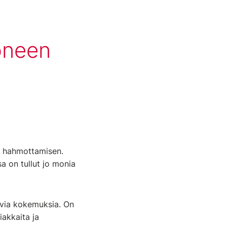
oneen
n hahmottamisen.
a on tullut jo monia
sevia kokemuksia. On
iakkaita ja