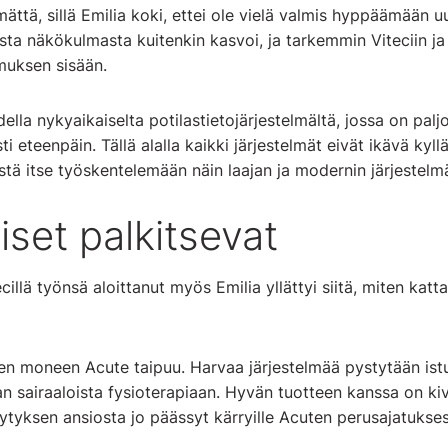
ättä, sillä Emilia koki, ettei ole vielä valmis hyppäämään u
ta näkökulmasta kuitenkin kasvoi, ja tarkemmin Viteciin ja
muksen sisään.
della nykyaikaiselta potilastietojärjestelmältä, jossa on palj
ti eteenpäin. Tällä alalla kaikki järjestelmät eivät ikävä kyll
tä itse työskentelemään näin laajan ja modernin järjestelmä
set palkitsevat
illä työnsä aloittanut myös Emilia yllättyi siitä, miten katt
en moneen Acute taipuu. Harvaa järjestelmää pystytään ist
n sairaaloista fysioterapiaan. Hyvän tuotteen kanssa on kiv
ytyksen ansiosta jo päässyt kärryille Acuten perusajatukses