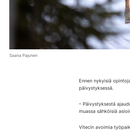
Saana Pajunen
Ennen nykyisiä opintoj
päivystyksessä.
– Päivystyksestä ajaudu
muassa sähköisiä asioin
Vitecin avoimia työpaik