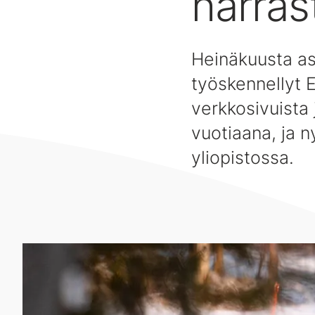
harras
Heinäkuusta as
työskennellyt E
verkkosivuista 
vuotiaana, ja n
yliopistossa.