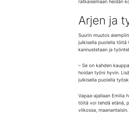
ratkaisemaan heidän ko
Arjen ja 
Suurin muutos aiempiin 
julkisella puolella töi
kannustetaan ja työntek
– Se on kahden kauppa:
hoidan työni hyvin. Lis
julkisella puolella työs
Vapaa-ajallaan Emilia h
töitä voi tehdä etänä,
viikossa, maanantaisin.