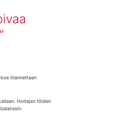
pivaa
 koe tilannettaan
kallaan. Hoitajan töiden
balanssin.