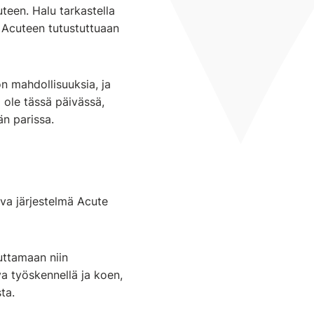
uteen. Halu tarkastella
 Acuteen tutustuttuaan
on mahdollisuuksia, ja
ä ole tässä päivässä,
n parissa.
ava järjestelmä Acute
uttamaan niin
a työskennellä ja koen,
ta.