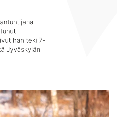
antuntijana
stunut
ivut hän teki 7-
ttä Jyväskylän