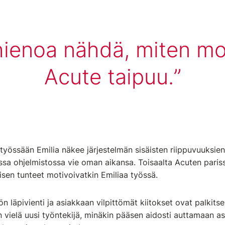
hienoa nähdä, miten m
Acute taipuu.
yössään Emilia näkee järjestelmän sisäisten riippuvuuksie
sa ohjelmistossa vie oman aikansa. Toisaalta Acuten pariss
misen tunteet motivoivatkin Emiliaa työssä.
n läpivienti ja asiakkaan vilpittömät kiitokset ovat palkit
n vielä uusi työntekijä, minäkin pääsen aidosti auttamaan as