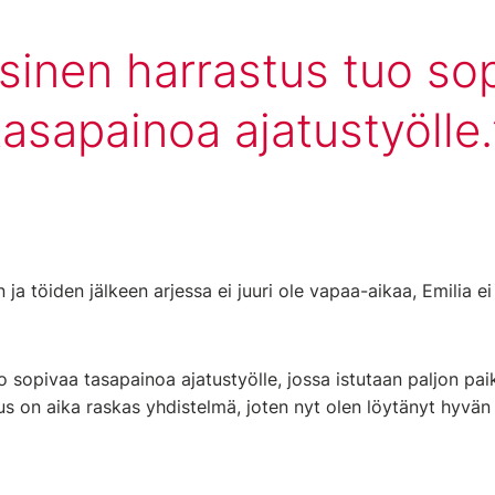
sinen harrastus tuo so
tasapainoa ajatustyölle.
ja töiden jälkeen arjessa ei juuri ole vapaa-aikaa, Emilia ei
o sopivaa tasapainoa ajatustyölle, jossa istutaan paljon pai
s on aika raskas yhdistelmä, joten nyt olen löytänyt hyvän 