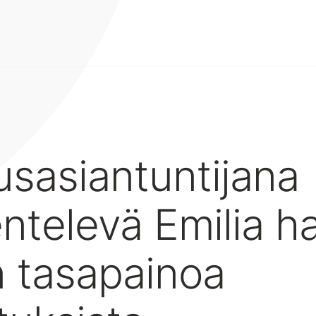
usasiantuntijana
ntelevä Emilia h
 tasapainoa