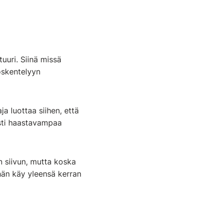
uuri. Siinä missä
yöskentelyyn
a luottaa siihen, että
asti haastavampaa
n siivun, mutta koska
hän käy yleensä kerran