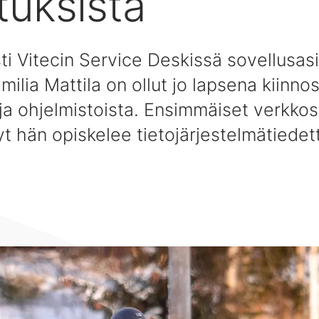
tuksista
ti Vitecin Service Deskissä sovellusasi
milia Mattila on ollut jo lapsena kiinno
ja ohjelmistoista. Ensimmäiset verkkos
yt hän opiskelee tietojärjestelmätiede