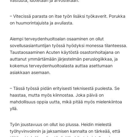
vastuuta, luotetaan ja arvostetaan.
– Vitecissä parasta on itse työn lisäksi työkaverit. Porukka
on huumorintajuista ja avuliasta.
Aiempi terveydenhuoltoalan osaaminen on ollut
sovellusasiantuntijan työssä hyödyksi monessa tilanteessa.
Taustaosaaminen Acuten käytöstä osastonhoitajana on
auttanut ymmärtämään järjestelmän peruslogiikkaa, ja
kokemus terveydenhuoltoalasta auttaa asettumaan
asiakkaan asemaan.
– Tässä työssä pidän erityisesti teknisestä puolesta. Se
haastaa, mutta myös kiinnostaa. Joka päivä on
mahdollisuus oppia uutta, mikä pitää myös mielenkiintoa
yllä.
Työn joustavuus on ollut iso plussa. Heidin mielestä
työhyvinvoinnin ja jaksamisen kannalta on tärkeää, että