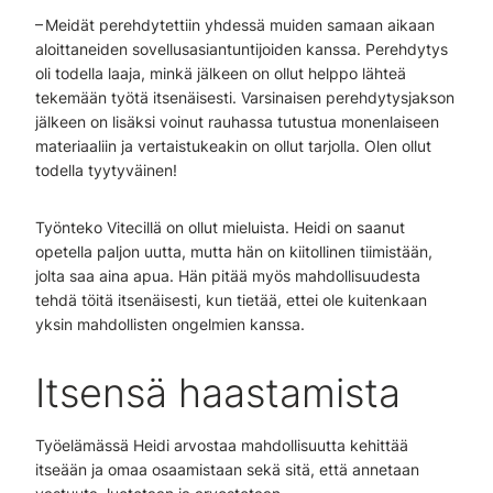
– Meidät perehdytettiin yhdessä muiden samaan aikaan
aloittaneiden sovellusasiantuntijoiden kanssa. Perehdytys
oli todella laaja, minkä jälkeen on ollut helppo lähteä
tekemään työtä itsenäisesti. Varsinaisen perehdytysjakson
jälkeen on lisäksi voinut rauhassa tutustua monenlaiseen
materiaaliin ja vertaistukeakin on ollut tarjolla. Olen ollut
todella tyytyväinen!
Työnteko Vitecillä on ollut mieluista. Heidi on saanut
opetella paljon uutta, mutta hän on kiitollinen tiimistään,
jolta saa aina apua. Hän pitää myös mahdollisuudesta
tehdä töitä itsenäisesti, kun tietää, ettei ole kuitenkaan
yksin mahdollisten ongelmien kanssa.
Itsensä haastamista
Työelämässä Heidi arvostaa mahdollisuutta kehittää
itseään ja omaa osaamistaan sekä sitä, että annetaan