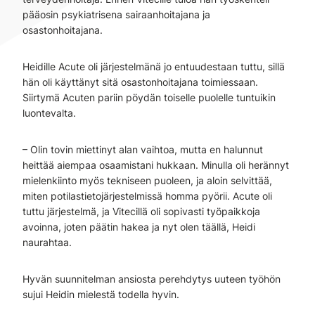
pääosin psykiatrisena sairaanhoitajana ja
osastonhoitajana.
Heidille Acute oli järjestelmänä jo entuudestaan tuttu, sillä
hän oli käyttänyt sitä osastonhoitajana toimiessaan.
Siirtymä Acuten pariin pöydän toiselle puolelle tuntuikin
luontevalta.
– Olin tovin miettinyt alan vaihtoa, mutta en halunnut
heittää aiempaa osaamistani hukkaan. Minulla oli herännyt
mielenkiinto myös tekniseen puoleen, ja aloin selvittää,
miten potilastietojärjestelmissä homma pyörii. Acute oli
tuttu järjestelmä, ja Vitecillä oli sopivasti työpaikkoja
avoinna, joten päätin hakea ja nyt olen täällä, Heidi
naurahtaa.
Hyvän suunnitelman ansiosta perehdytys uuteen työhön
sujui Heidin mielestä todella hyvin.