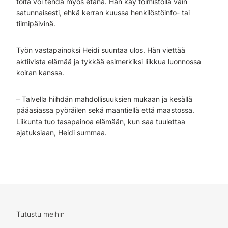
töitä voi tehdä myös etänä. Hän käy toimistolla vain
satunnaisesti, ehkä kerran kuussa henkilöstöinfo- tai
tiimipäivinä.
Työn vastapainoksi Heidi suuntaa ulos. Hän viettää
aktiivista elämää ja tykkää esimerkiksi liikkua luonnossa
koiran kanssa.
– Talvella hiihdän mahdollisuuksien mukaan ja kesällä
pääasiassa pyöräilen sekä maantiellä että maastossa.
Liikunta tuo tasapainoa elämään, kun saa tuulettaa
ajatuksiaan, Heidi summaa.
Tutustu meihin