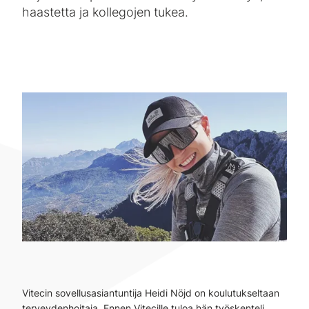
haastetta ja kollegojen tukea.
Vitecin sovellusasiantuntija Heidi Nöjd on koulutukseltaan
terveydenhoitaja. Ennen Vitecille tuloa hän työskenteli