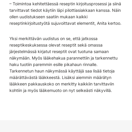
– Toimintoa kehitettäessä reseptin kirjoitusprosessi ja siinä
tarvittavat tiedot käytiin läpi pilottiasiakkaan kanssa. Näin
ollen uudistukseen saatiin mukaan kaikki
reseptinkirjoitustyötä sujuvoittavat elementit, Anita kertoo.
Yksi merkittävän uudistus on se, että jatkossa
reseptikeskuksessa olevat reseptit sekä omassa
järjestelmässä kirjatut reseptit ovat tuotuna samaan
näkymään. Myös lääkehakua parannettiin ja tarkennettu
haku tuotiin paremmin esille pikahaun rinnalle.
Tarkennetun haun näkymässä käyttäjä saa lisää tietoja
määrättävästä lääkkeestä. Lisäksi aiemmin määrätyn
lääkkeen pakkauskoko on merkitty kaikkiin tarvittaviin
kohtiin ja myös lääkemuoto on nyt selkeästi näkyvillä.