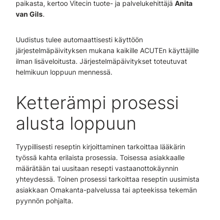
paikasta, kertoo Vitecin tuote- ja palvelukehittäjä
Anita
van Gils
.
Uudistus tulee automaattisesti käyttöön
järjestelmäpäivityksen mukana kaikille ACUTEn käyttäjille
ilman lisäveloitusta. Järjestelmäpäivitykset toteutuvat
helmikuun loppuun mennessä.
Ketterämpi prosessi
alusta loppuun
Tyypillisesti reseptin kirjoittaminen tarkoittaa lääkärin
työssä kahta erilaista prosessia. Toisessa asiakkaalle
määrätään tai uusitaan resepti vastaanottokäynnin
yhteydessä. Toinen prosessi tarkoittaa reseptin uusimista
asiakkaan Omakanta-palvelussa tai apteekissa tekemän
pyynnön pohjalta.