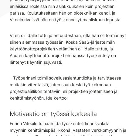
erilaisissa rooleissa niin asiakkuuksien kuin projektien
parissa. Koulutukseltaan hän on biotekniikan kandi, ja
Vitecin riveissä hän on työskennellyt maaliskuun lopusta.
Vitec oli Idalle tuttu jo entuudestaan, sillä hän oli törmännyt
siihen aiemmassa työssään. Koska SaaS-järjestelmän
käyttöönottoprojektien vetäminen oli Idalle tuttua, ja
Acuten käyttöönottoprojektien parissa työskentely on
lähtenyt käyntiin sujuvasti.
– Työparinani toimii sovellusasiantuntijoita ja tarvittaessa
muitakin viteciläisiä, joten saan keskittyä kokonaan
projektipäällikön tehtäviin, eli projektien johtamiseen ja
kehittämistyöhön, Ida kertoo.
Motivaatio on työssä korkealla
Ennen Vitecile tuloaan Ida työskenteli finanssialalla
myynnin kehittämispäällikkönä, vastaten verkkomyynnin ja