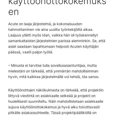
käyttöönottokokemuks
en
Acute on laaja järjestelmä, ja kokonaisuuden
hahmottaminen vie aina uusilta työntekijöiltä aikaa.
Laajuus yllätti myös Idan, vaikka hän oli työskennellyt
samankaltaisten järjestelmien parissa aiemminkin. Se, että
asiat saadaan tapahtumaan helposti Acuten käyttäjän
päässä, vaatii paljon työtä.
– Minusta ei tarvitse tulla sovellusasiantuntijaa, mutta
mielestäni on tärkeää, että ymmärrän mahdollisimman
hyvin, mitä kaikkea järjestelmällä voi tehdä, Ida sanoo.
Käyttöönottojen näkökulmasta on tärkeää, että projektiin
liittyvä viestintä on asiakkaalle selkeää ja projekti on
huolellisesti suunniteltu. Näin mahdollistetaan asiakkaalle
sujuva käyttöönottokokemus ja hyvä alku toivottavasti
pitkälle asiakassuhteelle. Tässä projektipäälliköillä on