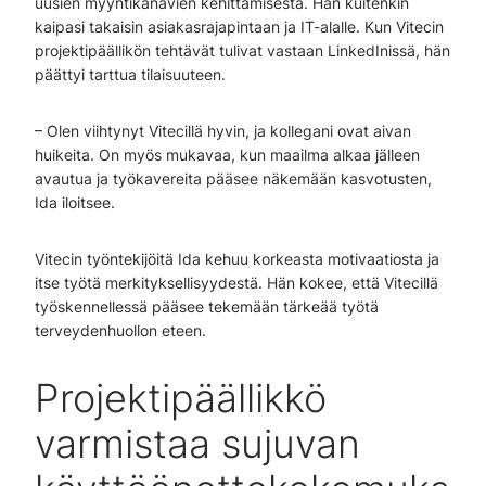
uusien myyntikanavien kehittämisestä. Hän kuitenkin
kaipasi takaisin asiakasrajapintaan ja IT-alalle. Kun Vitecin
projektipäällikön tehtävät tulivat vastaan LinkedInissä, hän
päättyi tarttua tilaisuuteen.
– Olen viihtynyt Vitecillä hyvin, ja kollegani ovat aivan
huikeita. On myös mukavaa, kun maailma alkaa jälleen
avautua ja työkavereita pääsee näkemään kasvotusten,
Ida iloitsee.
Vitecin työntekijöitä Ida kehuu korkeasta motivaatiosta ja
itse työtä merkityksellisyydestä. Hän kokee, että Vitecillä
työskennellessä pääsee tekemään tärkeää työtä
terveydenhuollon eteen.
Projektipäällikkö
varmistaa sujuvan