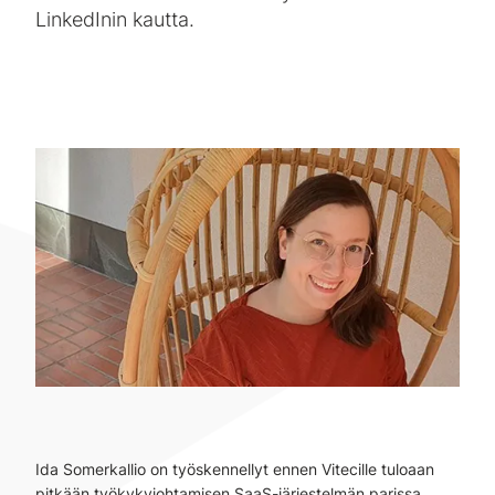
LinkedInin kautta.
Ida Somerkallio on työskennellyt ennen Vitecille tuloaan
pitkään työkykyjohtamisen SaaS-järjestelmän parissa