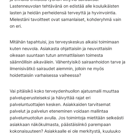
Lastenneuvolan tehtävänä on edistää alle kouluikäisten
lasten ja heidän perheidensä terveyttä ja hyvinvointia.
Mielestäni tavoitteet ovat samanlaiset, kohderyhmä vain
on eri.
Mitähän tapahtuisi, jos terveyskeskus alkaisi toimimaan
kuten neuvola. Asiakasta ohjattaisiin ja neuvottaisiin
oikeaan suuntaan tutun ammattilaisen toimesta
säännöllisin aikavälein. Vähentyisikö sairaanhoidon tarve ja
ilmenisivätkö sairaudet aiemmin, jolloin ne myös
hoidettaisiin varhaisessa vaiheessa?
Vai pitäisikö koko terveydenhuollon ajatusmalli muuttaa
palveluperusteiseksi ja häivyttää rajat eri
palveluntuottajien kesken. Asiakkaiden tarvitsemat
palvelut ja palvelun eteneminen voidaan mallintaa
palvelumuotoilun avulla. Jos toimintoja mietitään selkeästi
asiakkaan näkökulmasta, päästäisiinkö parempaan
kokonaisuuteen? Asiakkaalle ei ole merkitystä, kuuluuko