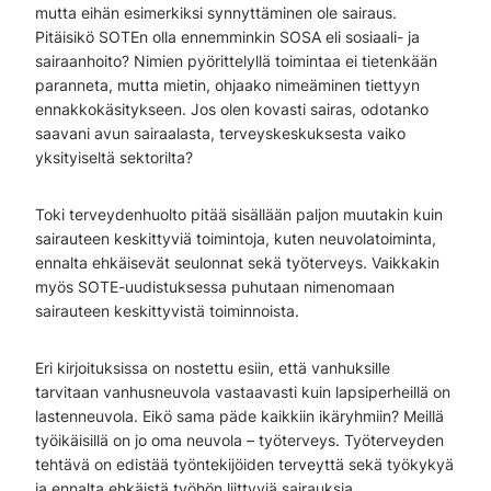
mutta eihän esimerkiksi synnyttäminen ole sairaus.
Pitäisikö SOTEn olla ennemminkin SOSA eli sosiaali- ja
sairaanhoito? Nimien pyörittelyllä toimintaa ei tietenkään
paranneta, mutta mietin, ohjaako nimeäminen tiettyyn
ennakkokäsitykseen. Jos olen kovasti sairas, odotanko
saavani avun sairaalasta, terveyskeskuksesta vaiko
yksityiseltä sektorilta?
Toki terveydenhuolto pitää sisällään paljon muutakin kuin
sairauteen keskittyviä toimintoja, kuten neuvolatoiminta,
ennalta ehkäisevät seulonnat sekä työterveys. Vaikkakin
myös SOTE-uudistuksessa puhutaan nimenomaan
sairauteen keskittyvistä toiminnoista.
Eri kirjoituksissa on nostettu esiin, että vanhuksille
tarvitaan vanhusneuvola vastaavasti kuin lapsiperheillä on
lastenneuvola. Eikö sama päde kaikkiin ikäryhmiin? Meillä
työikäisillä on jo oma neuvola – työterveys. Työterveyden
tehtävä on edistää työntekijöiden terveyttä sekä työkykyä
ja ennalta ehkäistä työhön liittyviä sairauksia.