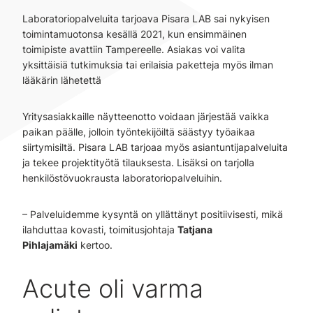
Laboratoriopalveluita tarjoava Pisara LAB sai nykyisen
toimintamuotonsa kesällä 2021, kun ensimmäinen
toimipiste avattiin Tampereelle. Asiakas voi valita
yksittäisiä tutkimuksia tai erilaisia paketteja myös ilman
lääkärin lähetettä
Yritysasiakkaille näytteenotto voidaan järjestää vaikka
paikan päälle, jolloin työntekijöiltä säästyy työaikaa
siirtymisiltä. Pisara LAB tarjoaa myös asiantuntijapalveluita
ja tekee projektityötä tilauksesta. Lisäksi on tarjolla
henkilöstövuokrausta laboratoriopalveluihin.
– Palveluidemme kysyntä on yllättänyt positiivisesti, mikä
ilahduttaa kovasti, toimitusjohtaja
Tatjana
Pihlajamäki
kertoo.
Acute oli varma