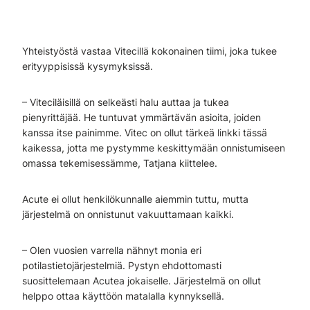
Yhteistyöstä vastaa Vitecillä kokonainen tiimi, joka tukee
erityyppisissä kysymyksissä.
– Viteciläisillä on selkeästi halu auttaa ja tukea
pienyrittäjää. He tuntuvat ymmärtävän asioita, joiden
kanssa itse painimme. Vitec on ollut tärkeä linkki tässä
kaikessa, jotta me pystymme keskittymään onnistumiseen
omassa tekemisessämme, Tatjana kiittelee.
Acute ei ollut henkilökunnalle aiemmin tuttu, mutta
järjestelmä on onnistunut vakuuttamaan kaikki.
– Olen vuosien varrella nähnyt monia eri
potilastietojärjestelmiä. Pystyn ehdottomasti
suosittelemaan Acutea jokaiselle. Järjestelmä on ollut
helppo ottaa käyttöön matalalla kynnyksellä.