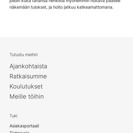
jolloin kuka tahansa henkilöä myöhemmin hoitava pääsee
näkemään tulokset, ja hoito jatkuu katkeamattomana.
Tutustu meihin
Ajankohtaista
Ratkaisumme
Koulutukset
Meille töihin
Tuki
Asiakasportaali
Tietosuoja