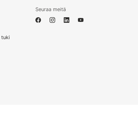
Seuraa meitä
i
 tuki