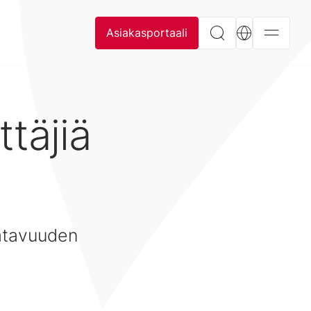
Asiakasportaali
täjiä
aatavuuden