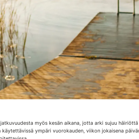
atkuvuudesta myös kesän aikana, jotta arki sujuu häiriöttä
käytettävissä ympäri vuorokauden, viikon jokaisena päivän
oitettavissa.