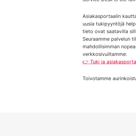
Asiakasportaalin kautta
uusia tukipyyntöjä helpo
tieto ovat saatavilla sil
Seuraamme palvelun tila
mahdollisimman nopeast
verkkosivuiltamme:
👉 Tuki ja asiakasporta
Toivotamme aurinkoista