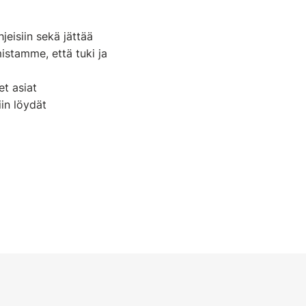
jeisiin sekä jättää
mistamme, että tuki ja
et asiat
in löydät