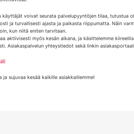
 käyttäjät voivat seurata palvelupyyntöjen tilaa, tutustua oh
sti ja turvallisesti ajasta ja paikasta riippumatta. Näin var
loin, kun niitä eniten tarvitaan.
a aktiivisesti myös kesän aikana, ja käsittelemme kiireellis
i. Asiakaspalvelun yhteystiedot sekä linkin asiakasportaali
ali
 ja sujuvaa kesää kaikille asiakkaillemme!