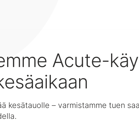
emme Acute-käyt
kesäaikaan
 jää kesätauolle – varmistamme tuen s
ella.