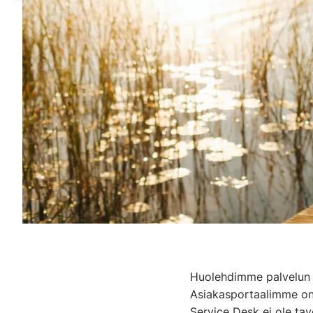
Huolehdimme palvelun j
Asiakasportaalimme on 
Service Desk ei ole tav