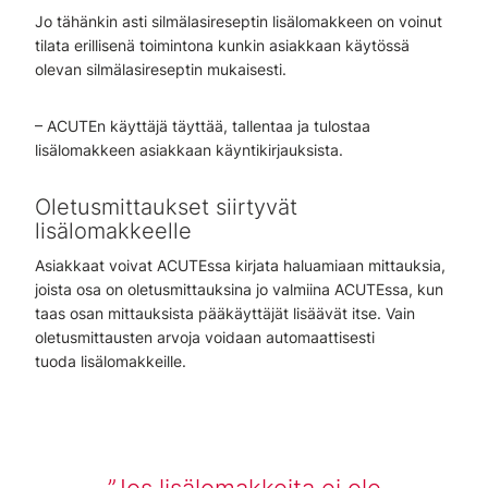
Jo tähänkin asti silmälasireseptin lisälomakkeen on voinut
tilata erillisenä toimintona kunkin asiakkaan käytössä
olevan silmälasireseptin mukaisesti.
– ACUTEn käyttäjä täyttää, tallentaa ja tulostaa
lisälomakkeen asiakkaan käyntikirjauksista.
Oletusmittaukset siirtyvät
lisälomakkeelle
Asiakkaat voivat ACUTEssa kirjata haluamiaan mittauksia,
joista osa on oletusmittauksina jo valmiina ACUTEssa, kun
taas osan mittauksista pääkäyttäjät lisäävät itse. Vain
oletusmittausten arvoja voidaan automaattisesti
tuoda lisälomakkeille.
Jos lisälomakkeita ei ole