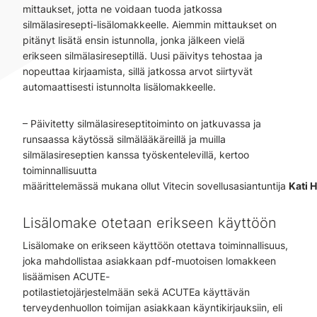
mittaukset, jotta ne voidaan tuoda jatkossa
silmälasiresepti-lisälomakkeelle. Aiemmin mittaukset on
pitänyt lisätä ensin istunnolla, jonka jälkeen vielä
erikseen silmälasireseptillä. Uusi päivitys tehostaa ja
nopeuttaa kirjaamista, sillä jatkossa arvot siirtyvät
automaattisesti istunnolta lisälomakkeelle.
– Päivitetty silmälasireseptitoiminto on jatkuvassa ja
runsaassa käytössä silmälääkäreillä ja muilla
silmälasireseptien kanssa työskentelevillä, kertoo
toiminnallisuutta
määrittelemässä mukana ollut Vitecin sovellusasiantuntija
Kati 
Lisälomake otetaan erikseen käyttöön
Lisälomake on erikseen käyttöön otettava toiminnallisuus,
joka mahdollistaa asiakkaan pdf-muotoisen lomakkeen
lisäämisen ACUTE-
potilastietojärjestelmään sekä ACUTEa käyttävän
terveydenhuollon toimijan asiakkaan käyntikirjauksiin, eli