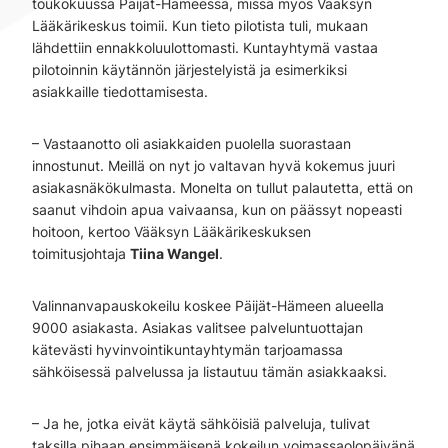
toukokuussa Päijät-Hämeessä, missä myös Vääksyn
Lääkärikeskus toimii. Kun tieto pilotista tuli, mukaan
lähdettiin ennakkoluulottomasti. Kuntayhtymä vastaa
pilotoinnin käytännön järjestelyistä ja esimerkiksi
asiakkaille tiedottamisesta.
– Vastaanotto oli asiakkaiden puolella suorastaan
innostunut. Meillä on nyt jo valtavan hyvä kokemus juuri
asiakasnäkökulmasta. Monelta on tullut palautetta, että on
saanut vihdoin apua vaivaansa, kun on päässyt nopeasti
hoitoon, kertoo Vääksyn Lääkärikeskuksen
toimitusjohtaja
Tiina Wangel
.
Valinnanvapauskokeilu koskee Päijät-Hämeen alueella
9000 asiakasta. Asiakas valitsee palveluntuottajan
kätevästi hyvinvointikuntayhtymän tarjoamassa
sähköisessä palvelussa ja listautuu tämän asiakkaaksi.
– Ja he, jotka eivät käytä sähköisiä palveluja, tulivat
taksilla pihaan ensimmäisenä kokeilun voimassaolopäivänä