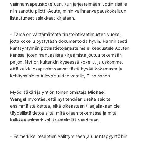
valinnanvapauskokeiluun, kun järjestelmään luotiin sisälle
niin sanottu pilotti-Acute, mihin valinnanvapauskokeiluun
listautuneet asiakkaat kirjataan.
– Tämä on välttämätöntä tilastointivaatimusten vuoksi,
jotta kokeilu pystytään dokumentoida hyvin. Harmillisesti
kuntayhtymän potilastietojärjestelmä ei keskustele Acuten
kanssa, joten manuaalista kirjaamista joutuu tekemään
paljon. Nyt on kuitenkin kyseessä kokeilu, ja uskomme,
että kaikki osapuolet saavat tästä hyvää kokemusta ja
kehitysaihioita tulevaisuuden varalle, Tiina sanoo.
Myös lääkäri ja yhtiön toinen omistaja
Michael
Wangel
myöntää, että nyt tehdään useita asioita
ensimmäistä kertaa, eikä oikeastaan tilaajallakaan ole
täydellistä tietoa siitä, mitä ollaan tekemässä ja mitä
kaikkea esimerkiksi järjestelmiltä vaaditaan.
– Esimerkiksi reseptien välittymiseen ja uusintapyyntöihin