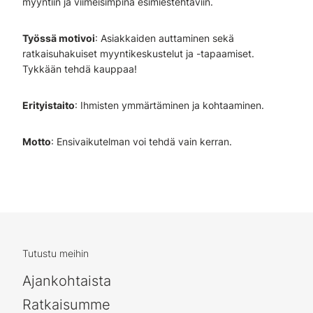
myyntiin ja viimeisimpinä esimiestehtäviin.
Työssä motivoi
: Asiakkaiden auttaminen sekä
ratkaisuhakuiset myyntikeskustelut ja -tapaamiset.
Tykkään tehdä kauppaa!
Erityistaito
: Ihmisten ymmärtäminen ja kohtaaminen.
Motto
: Ensivaikutelman voi tehdä vain kerran.
Tutustu meihin
Ajankohtaista
Ratkaisumme