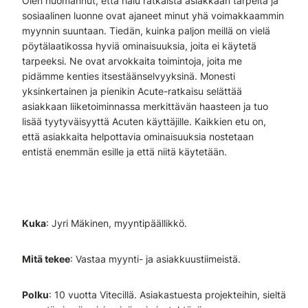
Olen huomannut, että halu ratkaista asiakkaan tarpeita ja
sosiaalinen luonne ovat ajaneet minut yhä voimakkaammin
myynnin suuntaan. Tiedän, kuinka paljon meillä on vielä
pöytälaatikossa hyviä ominaisuuksia, joita ei käytetä
tarpeeksi. Ne ovat arvokkaita toimintoja, joita me
pidämme kenties itsestäänselvyyksinä. Monesti
yksinkertainen ja pienikin Acute-ratkaisu selättää
asiakkaan liiketoiminnassa merkittävän haasteen ja tuo
lisää tyytyväisyyttä Acuten käyttäjille. Kaikkien etu on,
että asiakkaita helpottavia ominaisuuksia nostetaan
entistä enemmän esille ja että niitä käytetään.
Kuka
: Jyri Mäkinen, myyntipäällikkö.
Mitä tekee
: Vastaa myynti- ja asiakkuustiimeistä.
Polku
: 10 vuotta Vitecillä. Asiakastuesta projekteihin, sieltä