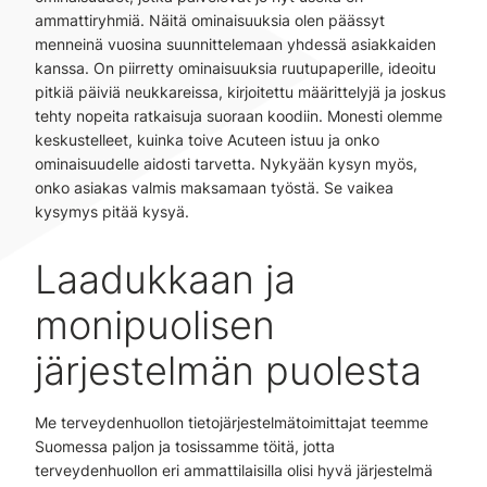
ammattiryhmiä. Näitä ominaisuuksia olen päässyt
menneinä vuosina suunnittelemaan yhdessä asiakkaiden
kanssa. On piirretty ominaisuuksia ruutupaperille, ideoitu
pitkiä päiviä neukkareissa, kirjoitettu määrittelyjä ja joskus
tehty nopeita ratkaisuja suoraan koodiin. Monesti olemme
keskustelleet, kuinka toive Acuteen istuu ja onko
ominaisuudelle aidosti tarvetta. Nykyään kysyn myös,
onko asiakas valmis maksamaan työstä. Se vaikea
kysymys pitää kysyä.
Laadukkaan ja
monipuolisen
järjestelmän puolesta
Me terveydenhuollon tietojärjestelmätoimittajat teemme
Suomessa paljon ja tosissamme töitä, jotta
terveydenhuollon eri ammattilaisilla olisi hyvä järjestelmä