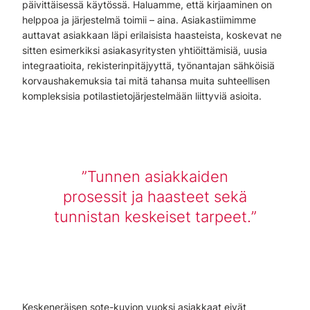
päivittäisessä käytössä. Haluamme, että kirjaaminen on
helppoa ja järjestelmä toimii – aina. Asiakastiimimme
auttavat asiakkaan läpi erilaisista haasteista, koskevat ne
sitten esimerkiksi asiakasyritysten yhtiöittämisiä, uusia
integraatioita, rekisterinpitäjyyttä, työnantajan sähköisiä
korvaushakemuksia tai mitä tahansa muita suhteellisen
kompleksisia potilastietojärjestelmään liittyviä asioita.
Tunnen asiakkaiden
prosessit ja haasteet sekä
tunnistan keskeiset tarpeet.
Keskeneräisen sote-kuvion vuoksi asiakkaat eivät