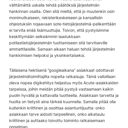
välttämättä uskalla tehdä päätöksiä järjestelmän
hankinnan osalta. Olen sitä mieltä, että jo muutenkin osin
monimutkaiseen, rekisterikeskeiseen ja kansallisiin
ohjeistuksiin nojaavaan sote-tietojärjestelmä-pelikenttään
ei tarvita enää lisämuuttujia. Toivon, että pystyisimme
keskittymään selkeämmin laadukkaan
potilastietojärjestelmän tuottamiseen sitä tarvitseville
ammattilaisille. Samaan aikaan haluan tehdä järjestelmän
hankkimisen helpoksi ja yksinkertaiseksi.
Tällaisena hektisenä ”googleaikana” asiakkaat odottavat
järjestelmätoimittajilta nopeita ratkaisuja. Tämä valloillaan
oleva nopea digikehitys heijastuu myös Acute-asiakkaiden
tarpeissa, joihin meidän pitää pystyä vastaamaan kaikin
puolin hyvällä ja kattavalla tuotteella. Asiakkaan tarvetta ja
huolta on tietysti aina tärkeä kuunnella. Samalla pitää olla
kuitenkin kriittinen ja osoittaa asiantuntijuutta: onko
asiakkaan tarve aidosti tarpeellinen, onko aikataulu
kriittinen ja auttaako toivottu toiminto ratkaisemaan
ongelman.