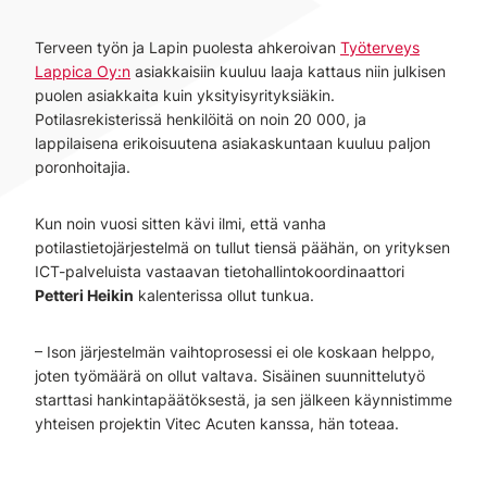
Terveen työn ja Lapin puolesta ahkeroivan
Työterveys
Lappica Oy:n
asiakkaisiin kuuluu laaja kattaus niin julkisen
puolen asiakkaita kuin yksityisyrityksiäkin.
Potilasrekisterissä henkilöitä on noin 20 000, ja
lappilaisena erikoisuutena asiakaskuntaan kuuluu paljon
poronhoitajia.
Kun noin vuosi sitten kävi ilmi, että vanha
potilastietojärjestelmä on tullut tiensä päähän, on yrityksen
ICT-palveluista vastaavan tietohallintokoordinaattori
Petteri Heikin
kalenterissa ollut tunkua.
– Ison järjestelmän vaihtoprosessi ei ole koskaan helppo,
joten työmäärä on ollut valtava. Sisäinen suunnittelutyö
starttasi hankintapäätöksestä, ja sen jälkeen käynnistimme
yhteisen projektin Vitec Acuten kanssa, hän toteaa.