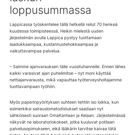
loppusummassa
Lappicassa työskentelee tällä hetkellä reilut 70 henkeä
kuudessa toimipisteessä. Heikin mielestä uuden
järjestelmän avulla Lappica pystyy tuottamaan
laadukkaampaa, kustannustehokkaampaa ja
vaikuttavampaa palvelua.
– Saimme ajanvarauksen tälle vuosituhannelle. Ennen lähes
kaikki varasivat ajan puhelimitse – nyt moni käyttää
nettiajanvarausta, mikä vapauttaa työterveyshoitajamme
tuottavampaan työhön.
Myös paperinpyörityksen suhteen tehtiin iso loikka, kun
esimerkiksi sairauslomatodistukset saadaan nyt
sähköisesti suoraan OmaKantaan ja Kelaan. Järjestelmässä
näkyvät ne laboratoriokokeet, jotka kuuluvat potilaan
palvelusopimukseen, eikä lääkärin tarvitse kaivaa tätä