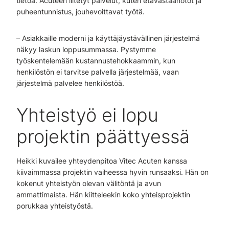
tietoa. Acuteen liitetyt palvelut, kuten etävastaanotot ja
puheentunnistus, jouhevoittavat työtä.
– Asiakkaille moderni ja käyttäjäystävällinen järjestelmä
näkyy laskun loppusummassa. Pystymme
työskentelemään kustannustehokkaammin, kun
henkilöstön ei tarvitse palvella järjestelmää, vaan
järjestelmä palvelee henkilöstöä.
Yhteistyö ei lopu
projektin päättyessä
Heikki kuvailee yhteydenpitoa Vitec Acuten kanssa
kiivaimmassa projektin vaiheessa hyvin runsaaksi. Hän on
kokenut yhteistyön olevan välitöntä ja avun
ammattimaista. Hän kiitteleekin koko yhteisprojektin
porukkaa yhteistyöstä.