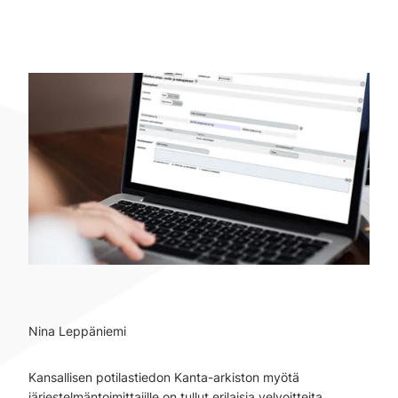
Nina Leppäniemi
Kansallisen potilastiedon Kanta-arkiston myötä
järjestelmäntoimittajille on tullut erilaisia velvoitteita