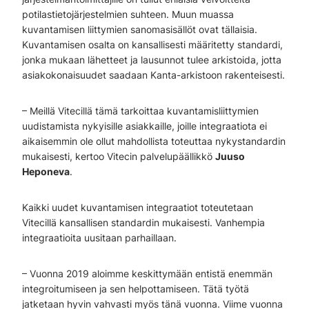
potilastietojärjestelmien suhteen. Muun muassa
kuvantamisen liittymien sanomasisällöt ovat tällaisia.
Kuvantamisen osalta on kansallisesti määritetty standardi,
jonka mukaan lähetteet ja lausunnot tulee arkistoida, jotta
asiakokonaisuudet saadaan Kanta-arkistoon rakenteisesti.
– Meillä Vitecillä tämä tarkoittaa kuvantamisliittymien
uudistamista nykyisille asiakkaille, joille integraatiota ei
aikaisemmin ole ollut mahdollista toteuttaa nykystandardin
mukaisesti, kertoo Vitecin palvelupäällikkö
Juuso
Heponeva
.
Kaikki uudet kuvantamisen integraatiot toteutetaan
Vitecillä kansallisen standardin mukaisesti. Vanhempia
integraatioita uusitaan parhaillaan.
– Vuonna 2019 aloimme keskittymään entistä enemmän
integroitumiseen ja sen helpottamiseen. Tätä työtä
jatketaan hyvin vahvasti myös tänä vuonna. Viime vuonna