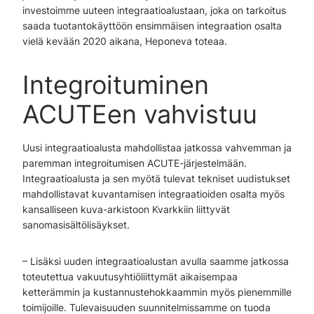
investoimme uuteen integraatioalustaan, joka on tarkoitus
saada tuotantokäyttöön ensimmäisen integraation osalta
vielä kevään 2020 aikana, Heponeva toteaa.
Integroituminen
ACUTEen vahvistuu
Uusi integraatioalusta mahdollistaa jatkossa vahvemman ja
paremman integroitumisen ACUTE-järjestelmään.
Integraatioalusta ja sen myötä tulevat tekniset uudistukset
mahdollistavat kuvantamisen integraatioiden osalta myös
kansalliseen kuva-arkistoon Kvarkkiin liittyvät
sanomasisältölisäykset.
– Lisäksi uuden integraatioalustan avulla saamme jatkossa
toteutettua vakuutusyhtiöliittymät aikaisempaa
ketterämmin ja kustannustehokkaammin myös pienemmille
toimijoille. Tulevaisuuden suunnitelmissamme on tuoda