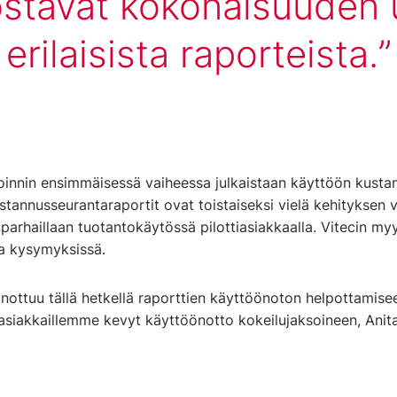
tavat kokonaisuuden 
erilaisista raporteista.
innin ensimmäisessä vaiheessa julkaistaan käyttöön kusta
stannusseurantaraportit ovat toistaiseksi vielä kehityksen v
parhaillaan tuotantokäytössä pilottiasiakkaalla. Vitecin myy
sa kysymyksissä.
inottuu tällä hetkellä raporttien käyttöönoton helpottamisee
asiakkaillemme kevyt käyttöönotto kokeilujaksoineen, Anita 