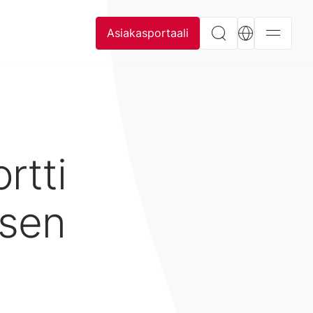
Asiakasportaali
rtti
isen