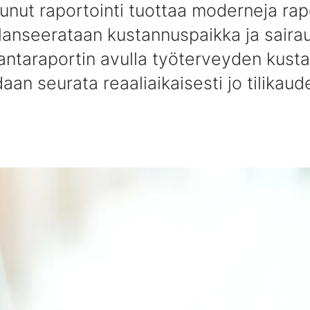
nut raportointi tuottaa moderneja rapor
anseerataan kustannuspaikka ja sairau
ntaraportin avulla työterveyden kust
aan seurata reaaliaikaisesti jo tilikaud