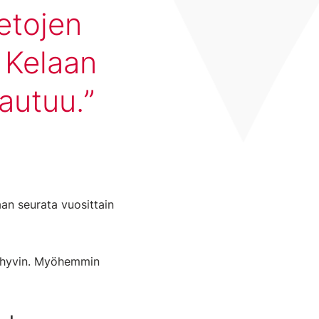
etojen
 Kelaan
autuu.
an seurata vuosittain
t hyvin. Myöhemmin