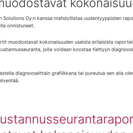
 muodostavat kokonaisu
on Solutions Oy:n kanssa mahdollistaa uudentyyppisten rapo
illa onnistuneet.
tit muodostavat kokonaisuuden useista erilaisista raporteis
ustannusseuranta, jolla voidaan koostaa tiettyyn diagnoosi
astella diagnooseittain grafiikkana tai pureutua sen alla ol
selventää.
ustannusseurantarapor