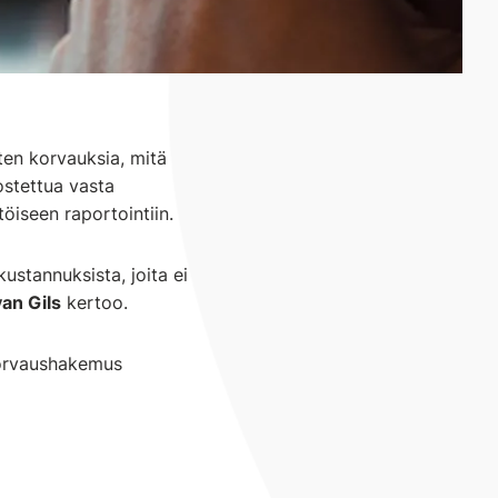
ten korvauksia, mitä
ostettua vasta
töiseen raportointiin.
ustannuksista, joita ei
van Gils
kertoo.
korvaushakemus