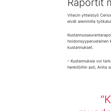
Raportit
Vitecin yhteistyö Ceri
eivät aiemmilla työkalu
Kustannusseurantarapor
hoidonsyyperusteinen k
kustannukset.
– Kustannuksia voi tark
henkilöihin asti, Anita 
K