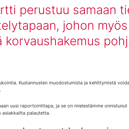
rtti perustuu samaan ti
telytapaan, johon myös
ä korvaushakemus pohj
ukointia. Kustannusten muodostumista ja kehittymistä voida
i.
aan uusi raportointitapa, ja se on mielestämme onnistunu
asiakkailta palautetta.