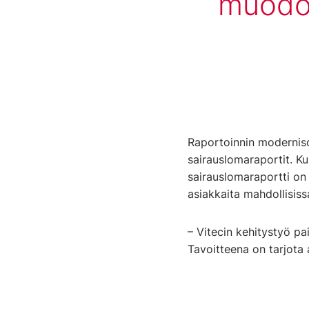
muodos
Raportoinnin moderniso
sairauslomaraportit.
Ku
sairauslomaraportti on 
asiakkaita mahdollisis
– Vitecin kehitystyö pa
Tavoitteena on tarjota 