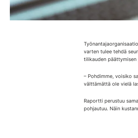
Työnantajaorganisaatio
varten tulee tehdä seu
tilikauden päättymisen 
– Pohdimme, voisiko sam
välttämättä ole vielä la
Raportti perustuu sama
pohjautuu. Näin kustan