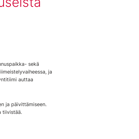
useista
nnuspaikka- sekä
iimeistelyvaiheessa, ja
ntitiimi auttaa
n ja päivittämiseen.
tiivistää.