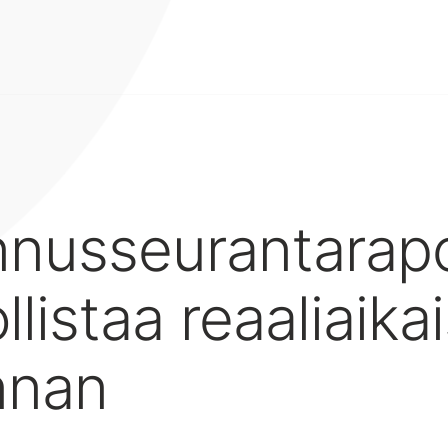
nusseurantarapo
listaa reaaliaika
nnan