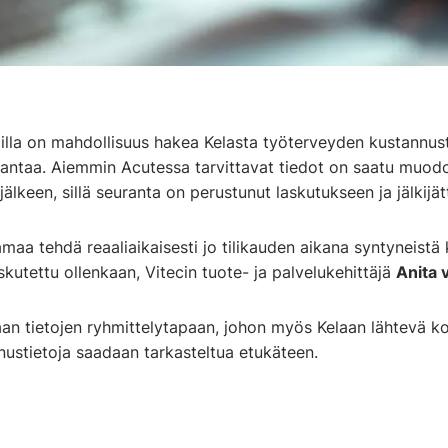
illa on mahdollisuus hakea Kelasta työterveyden kustannus
rantaa. Aiemmin Acutessa tarvittavat tiedot on saatu muod
jälkeen, sillä seuranta on perustunut laskutukseen ja jälkijät
aa tehdä reaaliaikaisesti jo tilikauden aikana syntyneistä k
skutettu ollenkaan, Vitecin tuote- ja palvelukehittäjä
Anita 
an tietojen ryhmittelytapaan, johon myös Kelaan lähtevä 
nustietoja saadaan tarkasteltua etukäteen.