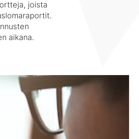
tteja, joista
slomaraportit.
annusten
en aikana.