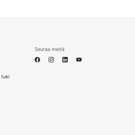
Seuraa meitä
i
 tuki