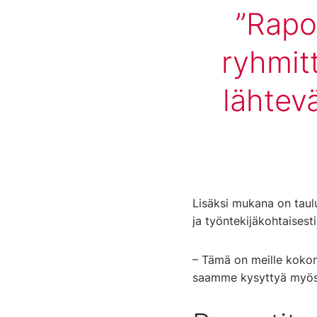
Rapo
ryhmit
lähtev
Lisäksi mukana on taul
ja työntekijäkohtaisest
– Tämä on meille kokon
saamme kysyttyä myös 