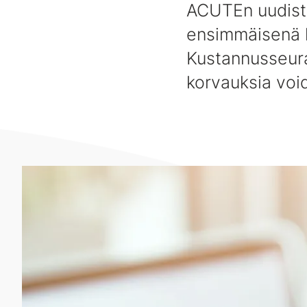
ACUTEn uudistu
ensimmäisenä l
Kustannusseura
korvauksia void