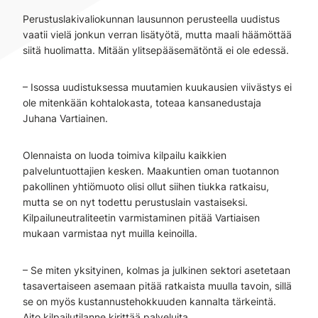
Perustuslakivaliokunnan lausunnon perusteella uudistus
vaatii vielä jonkun verran lisätyötä, mutta maali häämöttää
siitä huolimatta. Mitään ylitsepääsemätöntä ei ole edessä.
– Isossa uudistuksessa muutamien kuukausien viivästys ei
ole mitenkään kohtalokasta, toteaa kansanedustaja
Juhana Vartiainen.
Olennaista on luoda toimiva kilpailu kaikkien
palveluntuottajien kesken. Maakuntien oman tuotannon
pakollinen yhtiömuoto olisi ollut siihen tiukka ratkaisu,
mutta se on nyt todettu perustuslain vastaiseksi.
Kilpailuneutraliteetin varmistaminen pitää Vartiaisen
mukaan varmistaa nyt muilla keinoilla.
– Se miten yksityinen, kolmas ja julkinen sektori asetetaan
tasavertaiseen asemaan pitää ratkaista muulla tavoin, sillä
se on myös kustannustehokkuuden kannalta tärkeintä.
Aito kilpailutilanne kirittää palveluita.