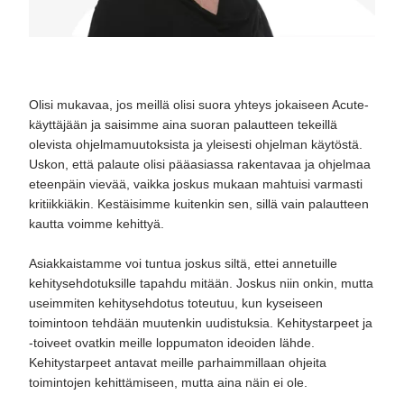
Olisi mukavaa, jos meillä olisi suora yhteys jokaiseen Acute-
käyttäjään ja saisimme aina suoran palautteen tekeillä
olevista ohjelmamuutoksista ja yleisesti ohjelman käytöstä.
Uskon, että palaute olisi pääasiassa rakentavaa ja ohjelmaa
eteenpäin vievää, vaikka joskus mukaan mahtuisi varmasti
kritiikkiäkin. Kestäisimme kuitenkin sen, sillä vain palautteen
kautta voimme kehittyä.
Asiakkaistamme voi tuntua joskus siltä, ettei annetuille
kehitysehdotuksille tapahdu mitään. Joskus niin onkin, mutta
useimmiten kehitysehdotus toteutuu, kun kyseiseen
toimintoon tehdään muutenkin uudistuksia. Kehitystarpeet ja
-toiveet ovatkin meille loppumaton ideoiden lähde.
Kehitystarpeet antavat meille parhaimmillaan ohjeita
toimintojen kehittämiseen, mutta aina näin ei ole.