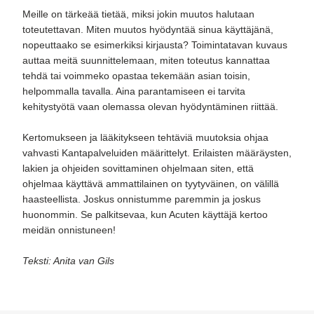
Meille on tärkeää tietää, miksi jokin muutos halutaan
toteutettavan. Miten muutos hyödyntää sinua käyttäjänä,
nopeuttaako se esimerkiksi kirjausta? Toimintatavan kuvaus
auttaa meitä suunnittelemaan, miten toteutus kannattaa
tehdä tai voimmeko opastaa tekemään asian toisin,
helpommalla tavalla. Aina parantamiseen ei tarvita
kehitystyötä vaan olemassa olevan hyödyntäminen riittää.
Kertomukseen ja lääkitykseen tehtäviä muutoksia ohjaa
vahvasti Kantapalveluiden määrittelyt. Erilaisten määräysten,
lakien ja ohjeiden sovittaminen ohjelmaan siten, että
ohjelmaa käyttävä ammattilainen on tyytyväinen, on välillä
haasteellista. Joskus onnistumme paremmin ja joskus
huonommin. Se palkitsevaa, kun Acuten käyttäjä kertoo
meidän onnistuneen!
Teksti: Anita van Gils