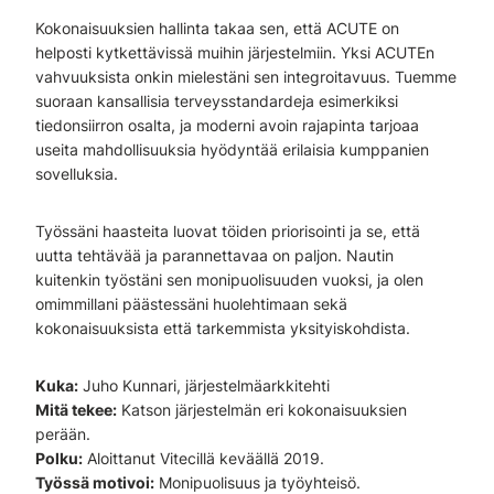
Kokonaisuuksien hallinta takaa sen, että ACUTE on
helposti kytkettävissä muihin järjestelmiin. Yksi ACUTEn
vahvuuksista onkin mielestäni sen integroitavuus. Tuemme
suoraan kansallisia terveysstandardeja esimerkiksi
tiedonsiirron osalta, ja moderni avoin rajapinta tarjoaa
useita mahdollisuuksia hyödyntää erilaisia kumppanien
sovelluksia.
Työssäni haasteita luovat töiden priorisointi ja se, että
uutta tehtävää ja parannettavaa on paljon. Nautin
kuitenkin työstäni sen monipuolisuuden vuoksi, ja olen
omimmillani päästessäni huolehtimaan sekä
kokonaisuuksista että tarkemmista yksityiskohdista.
Kuka:
Juho Kunnari, järjestelmäarkkitehti
Mitä tekee:
Katson järjestelmän eri kokonaisuuksien
perään.
Polku:
Aloittanut Vitecillä keväällä 2019.
Työssä motivoi:
Monipuolisuus ja työyhteisö.