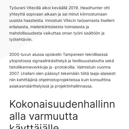
Työurani Vitecillä alkoi keväällä 2019. Headhunter otti
yhteyttä sopivaan aikaan ja sai minut kiinnostumaan
uusista haasteista. Innostuin Vitecin tarjoamasta itselleni
erilaisesta, mielenkiintoisesta toimialasta ja
mahdollisuudesta vaikuttaa oman työni sisältöön ja
työtehtäviin.
2000-luvun alussa opiskelin Tampereen teknillisessä
yliopistossa signaalinkäsittelyä ja teollisuustaloutta sekä
tietoliikenneverkkoja ja -protokollia. Valmistuin vuonna
2007. Urallani olen päässyt tekemään töitä laaja-alaisesti
niin kehittäjänä ohjelmistoprojekteissa kuin konsulttina
asiakasmäärittelyissä ja projektinhallinnassa.
Kokonaisuudenhallinn
alla varmuutta
käyttäjälle