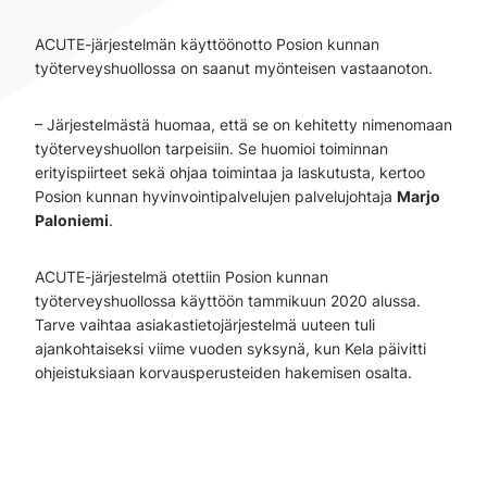
ACUTE-järjestelmän käyttöönotto Posion kunnan
työterveyshuollossa on saanut myönteisen vastaanoton.
– Järjestelmästä huomaa, että se on kehitetty nimenomaan
työterveyshuollon tarpeisiin. Se huomioi toiminnan
erityispiirteet sekä ohjaa toimintaa ja laskutusta, kertoo
Posion kunnan hyvinvointipalvelujen palvelujohtaja
Marjo
Paloniemi
.
ACUTE-järjestelmä otettiin Posion kunnan
työterveyshuollossa käyttöön tammikuun 2020 alussa.
Tarve vaihtaa asiakastietojärjestelmä uuteen tuli
ajankohtaiseksi viime vuoden syksynä, kun Kela päivitti
ohjeistuksiaan korvausperusteiden hakemisen osalta.