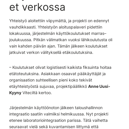
et verkossa
Yhteistyö aloitettiin viipymättä, ja projekti on edennyt
vauhdikkaasti. Yhteistyön aloituspalaveri pidettiin
lokakuussa, järjestelmän käyttökoulutukset marras–
joulukuussa. Pitkän välimatkan vuoksi lähikoulutusta oli
vain kahden päivän ajan. Tämän jälkeen koulutukset
jatkuivat verkon välityksellä etäkoulutuksina.
– Koulutukset olivat logistisesti kaikista fiksuinta hoitaa
etätoteutuksina. Asiakkaan osaavat pääkäyttäjät ja
organisaation suhteellisen pieni koko tekivät
etäyhteistyöstä sujuvaa, projektipäällikkö
Anne Uusi-
Kyyny
Viteciltä kertoo.
Järjestelmän käyttöönoton jälkeen taloushallinnon
integraatio saatiin valmiiksi helmikuussa. Nyt projekti
etenee laboratoriointegraation parissa. Tätä vaihetta
seuraavat vielä sekä kuvantamisen liittymä että