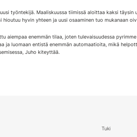
 uusi työntekijä. Maaliskuussa tiimissä aloittaa kaksi täysin 
imi hioutuu hyvin yhteen ja uusi osaaminen tuo mukanaan oiva
ettu aiempaa enemmän tilaa, joten tulevaisuudessa pyrimm
taa ja luomaan entistä enemmän automaatioita, mikä helpot
semisessa, Juho kiteyttää.
Tuki