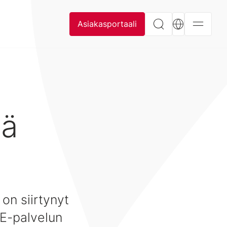
Asiakasportaali
tä
 on siirtynyt
TE-palvelun