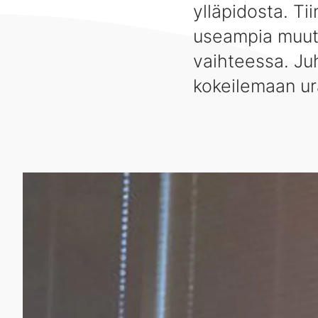
ylläpidosta. T
useampia muuto
vaihteessa. Juh
kokeilemaan ura