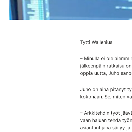
Tytti Wallenius
– Minulla ei ole aiemmi
jälkeenpäin ratkaisu on
oppia uutta, Juho sano
Juho on aina pitänyt t
kokonaan. Se, miten van
– Arkkitehdin työt jääv
vaan haluan tehdä työn
asiantuntijana säilyy j