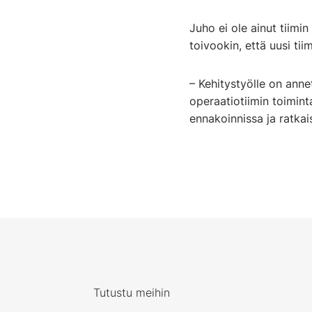
Juho ei ole ainut tiimin
toivookin, että uusi ti
– Kehitystyölle on ann
operaatiotiimin toimin
ennakoinnissa ja ratkai
Tutustu meihin