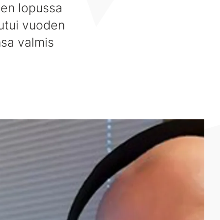
den lopussa
utui vuoden
nsa valmis