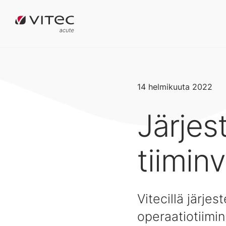
14 helmikuuta 2022
Järjes
tiimin
Vitecillä järje
operaatiotiimi