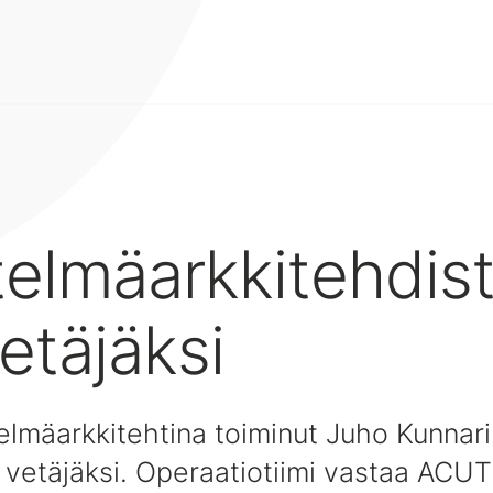
telmäarkkitehdis
vetäjäksi
stelmäarkkitehtina toiminut Juho Kunnari
n vetäjäksi. Operaatiotiimi vastaa ACU