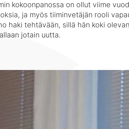
iimin kokoonpanossa on ollut viime vuo
ksia, ja myös tiiminvetäjän rooli vapa
o haki tehtävään, sillä hän koki oleva
llaan jotain uutta.