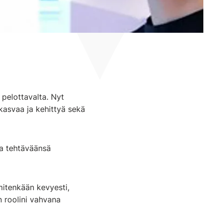
 pelottavalta. Nyt
 kasvaa ja kehittyä sekä
aa tehtäväänsä
 mitenkään kevyesti,
 roolini vahvana