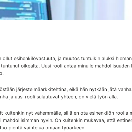
n ollut esihenkilövastuuta, ja muutos tuntuikin aluksi hieman
 tuntunut oikealta. Uusi rooli antaa minulle mahdollisuuden
o.
yöstään järjestelmäarkkitehtina, eikä hän nytkään jätä vanh
ha ja uusi rooli sulautuvat yhteen, on vielä työn alla.
ät kuitenkin nyt vähemmälle, sillä en ota esihenkilön roolia
i mahdollisimman hyvin. On kuitenkin mukavaa, että entinen
a tuo pientä vaihtelua omaan työarkeen.