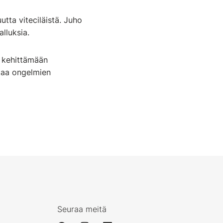
uutta viteciläistä. Juho
lluksia.
e kehittämään
taa ongelmien
Seuraa meitä