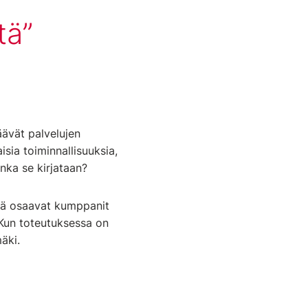
tä
äävät palvelujen
isia toiminnallisuuksia,
inka se kirjataan?
ssä osaavat kumppanit
. Kun toteutuksessa on
äki.