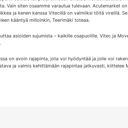
sta. Vain siten osaamme varautua tulevaan. Acutemarket on 
kkea ja kenen kanssa Vitecillä on valmiiksi töitä vireillä. S
een kääntyä milloinkin, Teerimäki toteaa.
ttaa asioiden sujumista – kaikille osapuolille. Vitec ja M
.
ssa on avoin rajapinta, jota voi hyödyntää ja jolle voi rake
stava ja valmis kehittämään rajapintaa jatkuvasti, kiittelee 