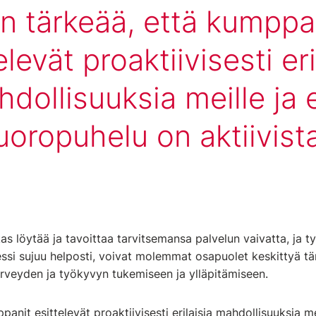
n tärkeää, että kumppa
elevät proaktiivisesti eri
dollisuuksia meille ja 
uoropuhelu on aktiivista
s löytää ja tavoittaa tarvitsemansa palvelun vaivatta, ja 
ssi sujuu helposti, voivat molemmat osapuolet keskittyä tä
rveyden ja työkyvyn tukemiseen ja ylläpitämiseen.
anit esittelevät proaktiivisesti erilaisia mahdollisuuksia me