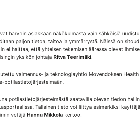
vat harvoin asiakkaan näkökulmasta vain sähköisiä uudistu
itaan paljon tietoa, taitoa ja ymmärrystä. Näissä on sitoud
in ei haittaa, että yhteisen tekemisen ääressä olevat ihmise
lsingin yksikön johtaja
Ritva Teerimäki
.
eutettu valmennus- ja teknologiayhtiö Movendoksen Health P
e-potilastietojärjestelmään.
una potilastietojärjestelmästä saatavilla olevan tiedon hallin
sportaalissa. Tällainen tieto voi liittyä esimerkiksi käyttäj
imin vetäjä
Hannu Mikkola
kertoo.