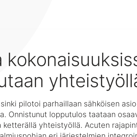
a kokonaisuuksis
utaan yhteistyöll
inki pilotoi parhaillaan sähköisen asio
a. Onnistunut lopputulos taataan osaav
 ketterällä yhteistyöllä. Acuten rajapin
lmiuspohjan eri järjestelmien integroin