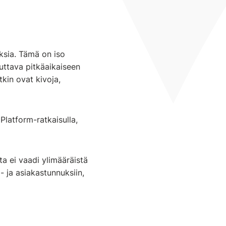
ksia. Tämä on iso
uttava pitkäaikaiseen
tkin ovat kivoja,
latform-ratkaisulla,
ta ei vaadi ylimääräistä
ä- ja asiakastunnuksiin,