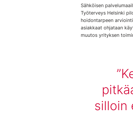
Sähköisen palvelumaail
Työterveys Helsinki pil
hoidontarpeen arviointii
asiakkaat ohjataan käy
muutos yrityksen toimi
Ke
pitkä
silloin