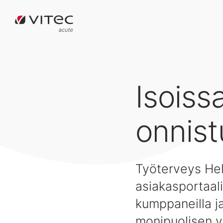
Isoiss
onnist
Työterveys Hels
asiakasportaali
kumppaneilla ja
monipuolisen va