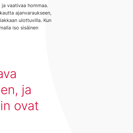
a ja vaativaa hommaa.
a kautta ajanvaraukseen,
iakkaan ulottuvilla. Kun
alla iso sisäinen
ava
en, ja
kin ovat