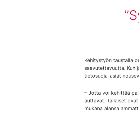
S
Kehitystyön taustalla o
saavutettavuutta. Kun jä
tietosuoja-asiat nousev
– Jotta voi kehittää p
auttavat. Tällaiset ova
mukana alansa ammattila