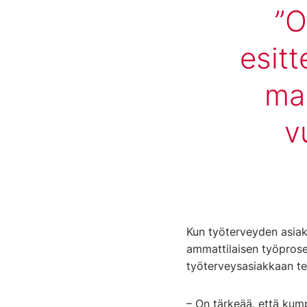
O
esitt
mah
v
Kun työterveyden asiaka
ammattilaisen työprose
työterveysasiakkaan te
– On tärkeää, että kumpp