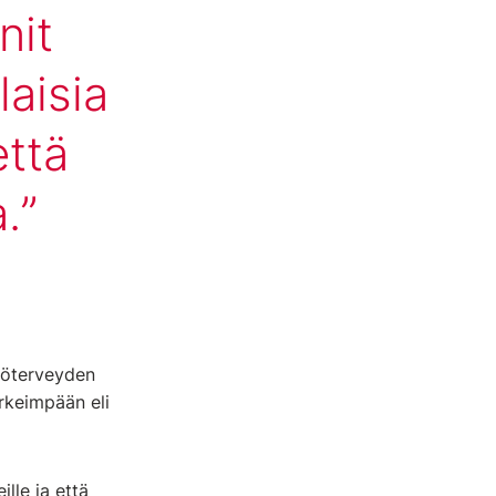
nit
laisia
että
.
työterveyden
rkeimpään eli
ille ja että