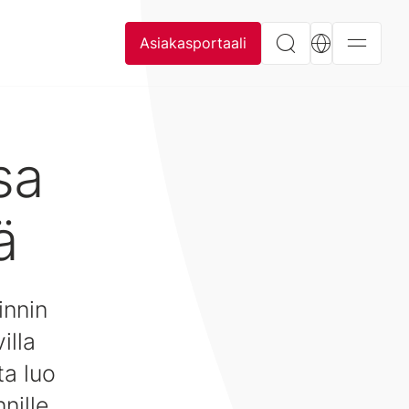
Asiakasportaali
sa
ä
innin
illa
ta luo
nille.