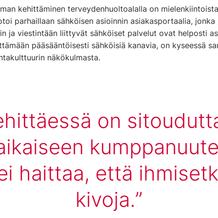
man kehittäminen terveydenhuoltoalalla on mielenkiintoist
otoi parhaillaan sähköisen asioinnin asiakasportaalia, jonk
n ja viestintään liittyvät sähköiset palvelut ovat helposti as
ttämään pääsääntöisesti sähköisiä kanavia, on kyseessä sam
ntakulttuurin näkökulmasta.
hittäessä on sitoudutt
aikaiseen kumppanuute
 ei haittaa, että ihmiset
kivoja.