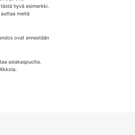
tästä hyvä esimerkki.
e auttaa meitä
ovendos ovat ennestään
ntaa asiakaspuolta.
Mikkola.