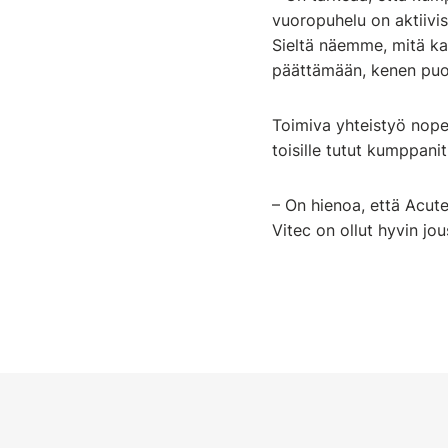
vuoropuhelu on aktiivi
Sieltä näemme, mitä kai
päättämään, kenen puol
Toimiva yhteistyö nopeu
toisille tutut kumppanit
– On hienoa, että Acute
Vitec on ollut hyvin jou