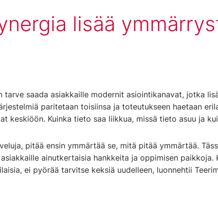
ynergia lisää ymmärrys
n tarve saada asiakkaille modernit asiointikanavat, jotka lis
rjestelmiä paritetaan toisiinsa ja toteutukseen haetaan erila
at keskiöön. Kuinka tieto saa liikkua, missä tieto asuu ja ku
alveluja, pitää ensin ymmärtää se, mitä pitää ymmärtää. Tä
t asiakkaille ainutkertaisia hankkeita ja oppimisen paikkoja
isia, ei pyörää tarvitse keksiä uudelleen, luonnehtii Teerim