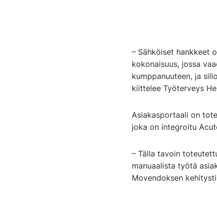
– Sähköiset hankkeet o
kokonaisuus, jossa vaad
kumppanuuteen, ja sillo
kiittelee Työterveys He
Asiakasportaali on tot
joka on integroitu Acut
– Tälla tavoin toteutett
manuaalista työtä asiaka
Movendoksen kehitysti