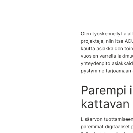
Olen työskennellyt ala
projekteja, niin itse AC
kautta asiakkaiden toim
vuosien varrella lakimu
yhteydenpito asiakkaide
pystymme tarjoamaan as
Parempi i
kattavan
Lisäarvon tuottamiseen
paremmat digitaaliset 