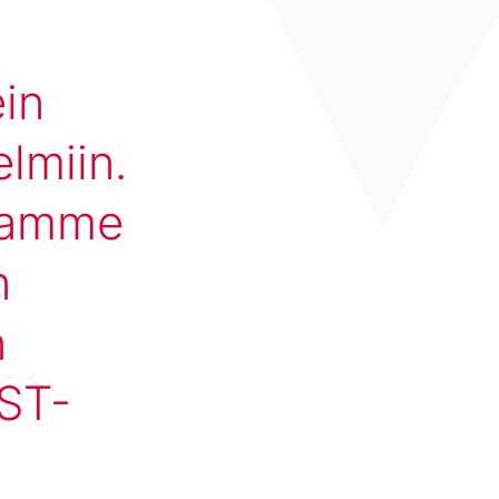
ein
elmiin.
tamme
n
n
EST-