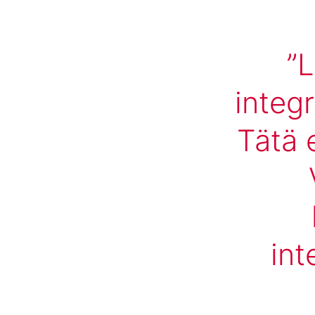
L
integr
Tätä
int