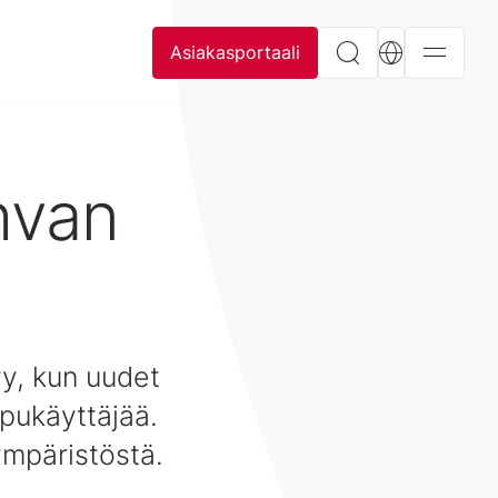
Asiakasportaali
hvan
y, kun uudet
ppukäyttäjää.
ympäristöstä.