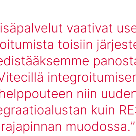
isäpalvelut vaativat us
oitumista toisiin järjest
 edistääksemme panos
Vitecillä integroitumise
helppouteen niin uude
egraatioalustan kuin R
rajapinnan muodossa.