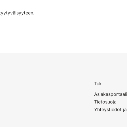
tyytyväisyyteen.
Tuki
Asiakasportaal
Tietosuoja
Yhteystiedot ja