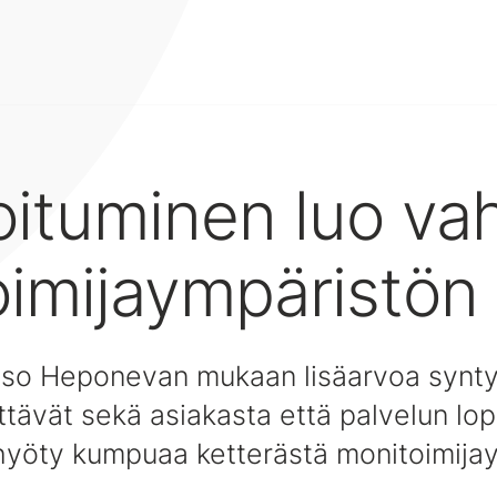
oituminen luo va
imijaympäristön
so Heponevan mukaan lisäarvoa synty
ttävät sekä asiakasta että palvelun lo
hyöty kumpuaa ketterästä monitoimija