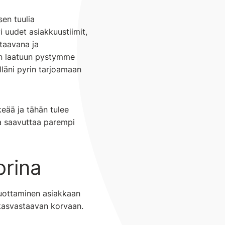
en tuulia
 uudet asiakkuustiimit,
staavana ja
un laatuun pystymme
lläni pyrin tarjoamaan
eää ja tähän tulee
ta saavuttaa parempi
orina
tuottaminen asiakkaan
akasvastaavan korvaan.