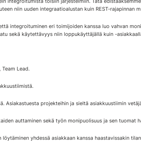
sein integroitumista toisiin järjestelmiin. Tätä edistääksem
uteen niin uuden integraatioalustan kuin REST-rajapinnan 
että integroituminen eri toimijoiden kanssa luo vahvan mon
aatu sekä käytettävyys niin loppukäyttäjällä kuin -asiakkaal
 Team Lead.
kkuustiimistä.
lä. Asiakastuesta projekteihin ja sieltä asiakkuustiimin vetäj
aiden auttaminen sekä työn monipuolisuus ja sen tuomat h
 löytäminen yhdessä asiakkaan kanssa haastavissakin tilan