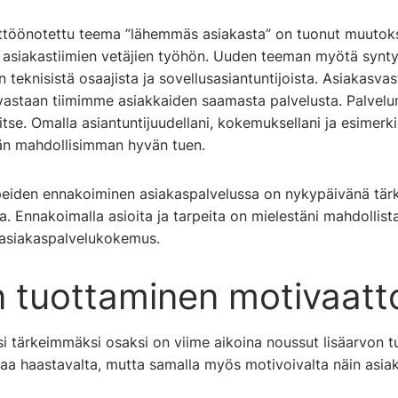
yttöönotettu teema ”lähemmäs asiakasta” on tuonut muutoks
asiakastiimien vetäjien työhön. Uuden teeman myötä syntyi
 teknisistä osaajista ja sovellusasiantuntijoista. Asiakasva
 vastaan tiimimme asiakkaiden saamasta palvelusta. Palvel
tse. Omalla asiantuntijuudellani, kokemuksellani ja esimerki
tähän mahdollisimman hyvän tuen.
rpeiden ennakoiminen asiakaspalvelussa on nykypäivänä tärk
. Ennakoimalla asioita ja tarpeita on mielestäni mahdollis
 asiakaspalvelukokemus.
n tuottaminen motivaatt
i tärkeimmäksi osaksi on viime aikoina noussut lisäarvon 
ostaa haastavalta, mutta samalla myös motivoivalta näin asi