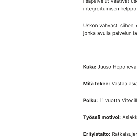
lisäpalvelut vaativat u
integroitumisen helppo
Uskon vahvasti siihen, 
jonka avulla palvelun l
Kuka:
Juuso Heponeva,
Mitä tekee:
Vastaa asia
Polku:
11 vuotta Vitecil
Työssä motivoi:
Asiakk
Erityistaito:
Ratkaisujen