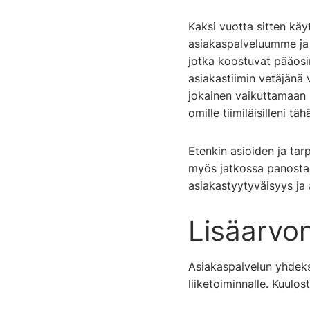
Kaksi vuotta sitten kä
asiakaspalveluumme ja 
jotka koostuvat pääosin
asiakastiimin vetäjänä
jokainen vaikuttamaan i
omille tiimiläisilleni 
Etenkin asioiden ja ta
myös jatkossa panostaa
asiakastyytyväisyys ja
Lisäarvo
Asiakaspalvelun yhdeks
liiketoiminnalle. Kuul