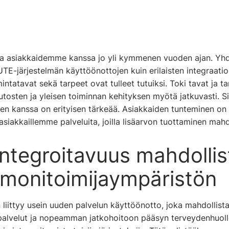
lla asiakkaidemme kanssa jo yli kymmenen vuoden ajan. Yhd
UTE-järjestelmän käyttöönottojen kuin erilaisten integraatioi
intatavat sekä tarpeet ovat tulleet tutuiksi. Toki tavat ja 
utosten ja yleisen toiminnan kehityksen myötä jatkuvasti. Si
n kanssa on erityisen tärkeää. Asiakkaiden tunteminen on ed
iakkaillemme palveluita, joilla lisäarvon tuottaminen mahd
ntegroitavuus mahdollis
 monitoimijaympäristön
 liittyy usein uuden palvelun käyttöönotto, joka mahdolli
palvelut ja nopeamman jatkohoitoon pääsyn terveydenhuoll