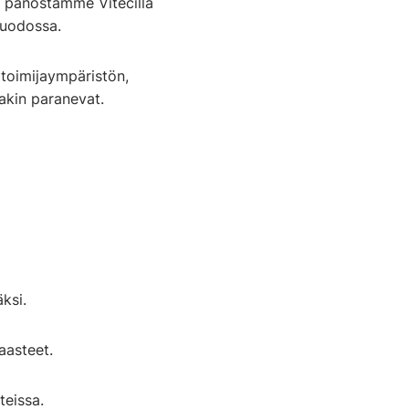
me panostamme Vitecillä
muodossa.
itoimijaympäristön,
lakin paranevat.
äksi.
aasteet.
teissa.