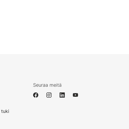
Seuraa meitä
i
 tuki