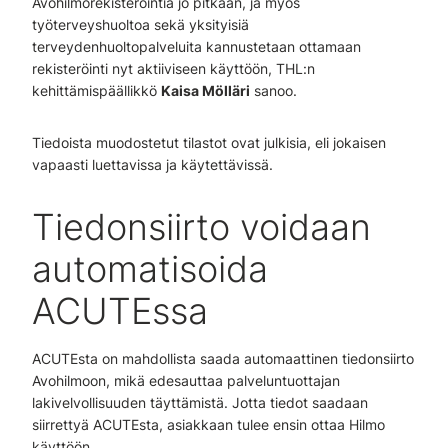
Avohilmorekisteröintiä jo pitkään, ja myös
työterveyshuoltoa sekä yksityisiä
terveydenhuoltopalveluita kannustetaan ottamaan
rekisteröinti nyt aktiiviseen käyttöön, THL:n
kehittämispäällikkö
Kaisa Mölläri
sanoo.
Tiedoista muodostetut tilastot ovat julkisia, eli jokaisen
vapaasti luettavissa ja käytettävissä.
Tiedonsiirto voidaan
automatisoida
ACUTEssa
ACUTEsta on mahdollista saada automaattinen tiedonsiirto
Avohilmoon, mikä edesauttaa palveluntuottajan
lakivelvollisuuden täyttämistä. Jotta tiedot saadaan
siirrettyä ACUTEsta, asiakkaan tulee ensin ottaa Hilmo
käyttöön.