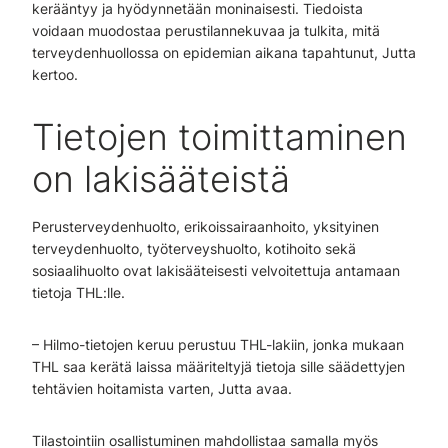
kerääntyy ja hyödynnetään moninaisesti. Tiedoista
voidaan muodostaa perustilannekuvaa ja tulkita, mitä
terveydenhuollossa on epidemian aikana tapahtunut, Jutta
kertoo.
Tietojen toimittaminen
on lakisääteistä
Perusterveydenhuolto, erikoissairaanhoito, yksityinen
terveydenhuolto, työterveyshuolto, kotihoito sekä
sosiaalihuolto ovat lakisääteisesti velvoitettuja antamaan
tietoja THL:lle.
– Hilmo-tietojen keruu perustuu THL-lakiin, jonka mukaan
THL saa kerätä laissa määriteltyjä tietoja sille säädettyjen
tehtävien hoitamista varten, Jutta avaa.
Tilastointiin osallistuminen mahdollistaa samalla myös