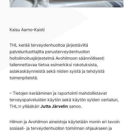
Kaisu Aarno-Kaisti
THL kerää terveydenhuoltoa järjestäviltä
palveluntuottajilta perusterveydenhuollon
hoitoilmoitusjärjestelmä Avohilmoon säännöllisesti
tallennettavaa tietoa esimerkiksi rokotuksista,
asiakaskäynneistä sekä niiden syistä ja tehdyistä
toimenpiteistä.
– Tietojen kerääminen ja raportointi mahdollistavat
terveyspalveluiden käytön sekä käytön syiden vertailun,
THL:n ylilääkäri
Jutta Järvelin
sanoo.
Hilmon ja Avohilmon aineistoja käytetään monin eri tavoin
sosiaali- ja terveydenhuollon toiminnan ohjaukseen ja