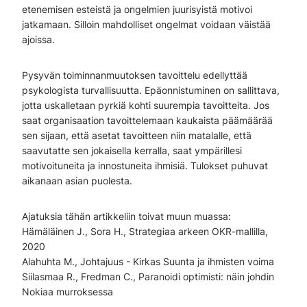
etenemisen esteistä ja ongelmien juurisyistä motivoi
jatkamaan. Silloin mahdolliset ongelmat voidaan väistää
ajoissa.
Pysyvän toiminnanmuutoksen tavoittelu edellyttää
psykologista turvallisuutta. Epäonnistuminen on sallittava,
jotta uskalletaan pyrkiä kohti suurempia tavoitteita. Jos
saat organisaation tavoittelemaan kaukaista päämäärää
sen sijaan, että asetat tavoitteen niin matalalle, että
saavutatte sen jokaisella kerralla, saat ympärillesi
motivoituneita ja innostuneita ihmisiä. Tulokset puhuvat
aikanaan asian puolesta.
Ajatuksia tähän artikkeliin toivat muun muassa:
Hämäläinen J., Sora H., Strategiaa arkeen OKR-mallilla,
2020
Alahuhta M., Johtajuus - Kirkas Suunta ja ihmisten voima
Siilasmaa R., Fredman C., Paranoidi optimisti: näin johdin
Nokiaa murroksessa