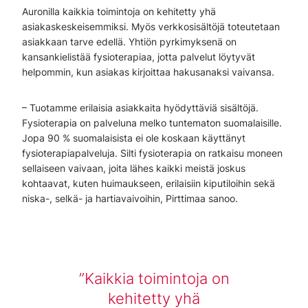
Auronilla kaikkia toimintoja on kehitetty yhä
asiakaskeskeisemmiksi. Myös verkkosisältöjä toteutetaan
asiakkaan tarve edellä. Yhtiön pyrkimyksenä on
kansankielistää fysioterapiaa, jotta palvelut löytyvät
helpommin, kun asiakas kirjoittaa hakusanaksi vaivansa.
– Tuotamme erilaisia asiakkaita hyödyttäviä sisältöjä.
Fysioterapia on palveluna melko tuntematon suomalaisille.
Jopa 90 % suomalaisista ei ole koskaan käyttänyt
fysioterapiapalveluja. Silti fysioterapia on ratkaisu moneen
sellaiseen vaivaan, joita lähes kaikki meistä joskus
kohtaavat, kuten huimaukseen, erilaisiin kiputiloihin sekä
niska-, selkä- ja hartiavaivoihin, Pirttimaa sanoo.
Kaikkia toimintoja on
kehitetty yhä