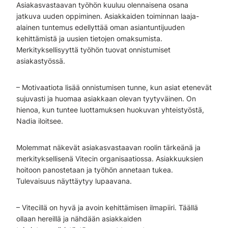
Asiakasvastaavan työhön kuuluu olennaisena osana
jatkuva uuden oppiminen. Asiakkaiden toiminnan laaja-
alainen tuntemus edellyttää oman asiantuntijuuden
kehittämistä ja uusien tietojen omaksumista.
Merkityksellisyyttä työhön tuovat onnistumiset
asiakastyössä.
– Motivaatiota lisää onnistumisen tunne, kun asiat etenevät
sujuvasti ja huomaa asiakkaan olevan tyytyväinen. On
hienoa, kun tuntee luottamuksen huokuvan yhteistyöstä,
Nadia iloitsee.
Molemmat näkevät asiakasvastaavan roolin tärkeänä ja
merkityksellisenä Vitecin organisaatiossa. Asiakkuuksien
hoitoon panostetaan ja työhön annetaan tukea.
Tulevaisuus näyttäytyy lupaavana.
– Vitecillä on hyvä ja avoin kehittämisen ilmapiiri. Täällä
ollaan hereillä ja nähdään asiakkaiden