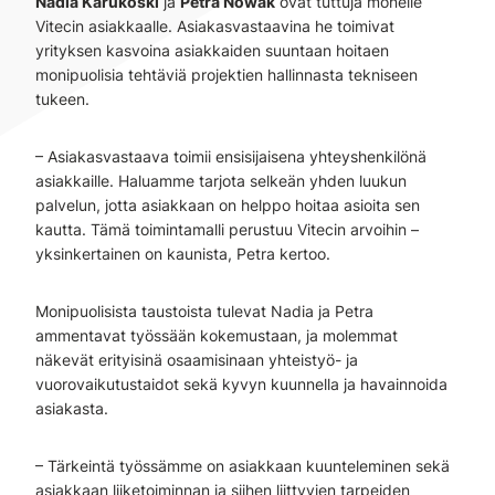
Nadia Karukoski
ja
Petra Nowak
ovat tuttuja monelle
Vitecin asiakkaalle. Asiakasvastaavina he toimivat
yrityksen kasvoina asiakkaiden suuntaan hoitaen
monipuolisia tehtäviä projektien hallinnasta tekniseen
tukeen.
– Asiakasvastaava toimii ensisijaisena yhteyshenkilönä
asiakkaille. Haluamme tarjota selkeän yhden luukun
palvelun, jotta asiakkaan on helppo hoitaa asioita sen
kautta. Tämä toimintamalli perustuu Vitecin arvoihin –
yksinkertainen on kaunista, Petra kertoo.
Monipuolisista taustoista tulevat Nadia ja Petra
ammentavat työssään kokemustaan, ja molemmat
näkevät erityisinä osaamisinaan yhteistyö- ja
vuorovaikutustaidot sekä kyvyn kuunnella ja havainnoida
asiakasta.
– Tärkeintä työssämme on asiakkaan kuunteleminen sekä
asiakkaan liiketoiminnan ja siihen liittyvien tarpeiden