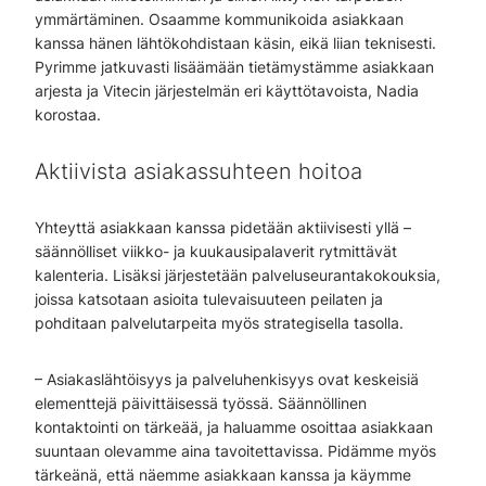
ymmärtäminen. Osaamme kommunikoida asiakkaan
kanssa hänen lähtökohdistaan käsin, eikä liian teknisesti.
Pyrimme jatkuvasti lisäämään tietämystämme asiakkaan
arjesta ja Vitecin järjestelmän eri käyttötavoista, Nadia
korostaa.
Aktiivista asiakassuhteen hoitoa
Yhteyttä asiakkaan kanssa pidetään aktiivisesti yllä –
säännölliset viikko- ja kuukausipalaverit rytmittävät
kalenteria. Lisäksi järjestetään palveluseurantakokouksia,
joissa katsotaan asioita tulevaisuuteen peilaten ja
pohditaan palvelutarpeita myös strategisella tasolla.
– Asiakaslähtöisyys ja palveluhenkisyys ovat keskeisiä
elementtejä päivittäisessä työssä. Säännöllinen
kontaktointi on tärkeää, ja haluamme osoittaa asiakkaan
suuntaan olevamme aina tavoitettavissa. Pidämme myös
tärkeänä, että näemme asiakkaan kanssa ja käymme