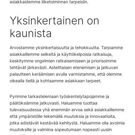
asiakkaidemme liiketoiminnan tarpeisiin.
Yksinkertainen on
kaunista
Arvostamme yksinkertaisuutta ja tehokkuutta. Tarjoamme
asiakkaillemme selkeitä ja käyttökelpoisia ratkaisuja,
keskitymme ongelmien ratkaisemiseen ja priorisoimme
tehtävät järkevästi. Asteittaisen etenemisen ja jatkuvan
palautteen keräämisen avulla varmistamme, että olemme
oikealla tiellä ja kohtaamme asiakkaan tarpeet.
Pyrimme tarkastelemaan työskentelytapojamme ja
päätöksiämme jatkuvasti. Haluamme tuottaa
tulevaisuudessa yhä enemmän arvoa sekä asiakkaillemme
että ympäristölle tekemällä muutoksia ja innovaatioita,
jotka edistävät kestävää kehitystä. Haluamme olla avoimia
muutoksille ja valmiina sopeutumaan nopeasti uusiin