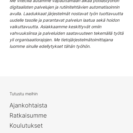
Me Vitecillä autamme vapauttamaan aikaa potilastyöhön
digitaalisten palvelujen ja rutiinitehtävien automatisoinnin
avulla. Laadukkaat järjestelmät nostavat työn tuottavuutta
uudelle tasolle ja parantavat palvelun laatua sekä hoidon
vaikuttavuutta. Asiakkaamme keskittyvät omiin
vahvuuksiinsa ja palveluiden saatavuuteen tekemällä työtä
yli organisaatiorajojen. Me tietojärjestelmätoimittajana
luomme sinulle edellytykset tähän työhön.
Tutustu meihin
Ajankohtaista
Ratkaisumme
Koulutukset