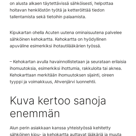
on alusta alkaen täytettävissä sähköisesti, helpottaa
hoitavan henkilöstön työtä ja ketteröittää tiedon
tallentamista sekä tietoihin palaamista.
Kipukartan ohella Acuten uutena ominaisuutena palvelee
sähköinen kehokartta. Kehokartta on hyödyllinen
apuväline esimerkiksi ihotautilääkärien työssä.
– Kehokartan avulla havainnollistetaan ja seurataan erilaisia
ihomuutoksia, esimerkiksi ihottumia, rakkuloita tai aknea.
Kehokarttaan merkitään ihomuutoksen sijainti, oireen
tyyppi ja voimakkuus, Ahvenjärvi luonnehtii.
Kuva kertoo sanoja
enemmän
Alun perin asiakkaan kanssa yhteistyössä kehitetty
sähköinen kipu- ja kehokartta auttavat lääkäriä ja muuta