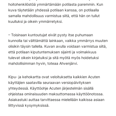
hoitohenkilöstöä ymmärtämään potilasta paremmin. Kun
kuva täytetään yhdessä potilaan kanssa, on potilaalla
samalla mahdollisuus varmistua siitä, että hän on tullut
kuulluksi ja oikein ymmärretyksi.
– Toisinaan kuntoutujat eivät pysty itse puhumaan
kunnolla tai välttämättä lainkaan, vaikka ymmärrys muuten
olisikin täysin tallella. Kuvan avulla voidaan varmistua siitä,
että potilaan kiputuntemuksen sijainti ja voimakkuus
tulevat oikein kirjatuiksi ja sitä myötä myös hoidetuksi
mahdollisimman hyvin, toteaa Ahvenjärvi.
Kipu- ja kehokartta ovat veloituksetta kaikkien Acuten
käyttäjien saatavilla seuraavan versiopäivityksen
yhteydessä. Käyttöohje Acuten järjestelmän sisällä
ohjeistaa ominaisuuden maksuttomassa käyttöönotossa.
Asiakastuki auttaa tarvittaessa mielellään kaikissa asiaan
liittyvissä kysymyksissä.