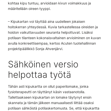
kohtaa kipu tuntuu, arvioidaan kivun voimakkuus ja
määritellään oireen tyyppi.
– Kipukartan voi täyttää aina uudelleen jokaisen
hoitokerran yhteydessä. Kuvia tarkastellessa oireiden ja
hoidon vaikuttavuuden seuranta helpottuvat. Lisäksi
potilaan tilanteen kokonaisvaltainen arvioiminen on kuvan
avulla konkreettisempaa, kertoo Acuten tuotehallinnan
projektipäällikkö Sonja Ahvenjärvi.
Sähköinen versio
helpottaa työtä
Tähän asti kipukartta on ollut paperilomake, jonka
fysioterapeutti on täyttänyt käsin vastaanotolla.
Tallettaakseen kipukartan on lomake täytynyt ensin
skannata ja tämän jälkeen manuaalisesti liittää osaksi
potilaan sähköistä potilaskertomusta. Se, että kipukartta