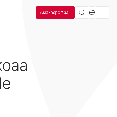
Asiakasportaali
koaa
le