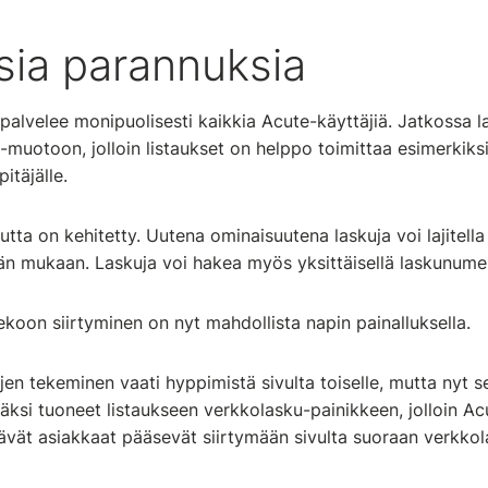
sia parannuksia
 palvelee monipuolisesti kaikkia Acute-käyttäjiä. Jatkossa 
-muotoon, jolloin listaukset on helppo toimittaa esimerkiksi
pitäjälle.
tta on kehitetty. Uutena ominaisuutena laskuja voi lajitella
än mukaan. Laskuja voi hakea myös yksittäisellä laskunume
koon siirtyminen on nyt mahdollista napin painalluksella.
en tekeminen vaati hyppimistä sivulta toiselle, mutta nyt 
ksi tuoneet listaukseen verkkolasku-painikkeen, jolloin A
ävät asiakkaat pääsevät siirtymään sivulta suoraan verkkol