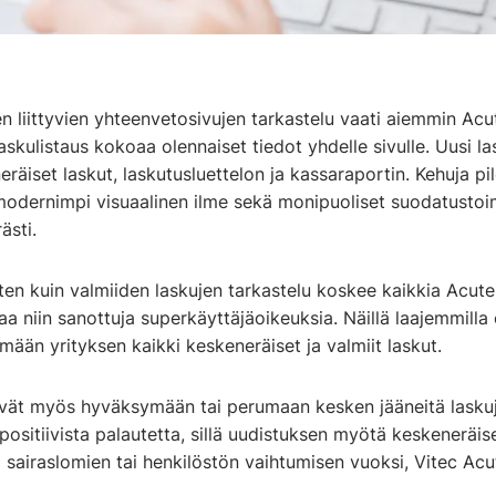
n liittyvien yhteenvetosivujen tarkastelu vaati aiemmin Acut
laskulistaus kokoaa olennaiset tiedot yhdelle sivulle. Uusi la
räiset laskut, laskutusluettelon ja kassaraportin. Kehuja pil
modernimpi visuaalinen ilme sekä monipuoliset suodatustoim
ästi.
en kuin valmiiden laskujen tarkastelu koskee kaikkia Acute-
aa niin sanottuja superkäyttäjäoikeuksia. Näillä laajemmilla 
ään yrityksen kaikki keskeneräiset ja valmiit laskut.
evät myös hyväksymään tai perumaan kesken jääneitä lasku
n positiivista palautetta, sillä uudistuksen myötä keskeneräise
 sairaslomien tai henkilöstön vaihtumisen vuoksi, Vitec Ac