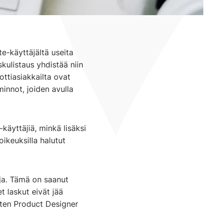
e-käyttäjältä useita
skulistaus yhdistää niin
ottiasiakkailta ovat
innot, joiden avulla
käyttäjiä, minkä lisäksi
oikeuksilla halutut
ja. Tämä on saanut
t laskut eivät jää
uten Product Designer