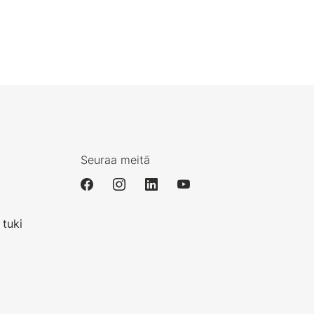
Seuraa meitä
i
 tuki