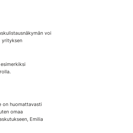
laskulistausnäkymän voi
 yrityksen
 esimerkiksi
rolla.
se on huomattavasti
cuten omaa
askutukseen, Emilia