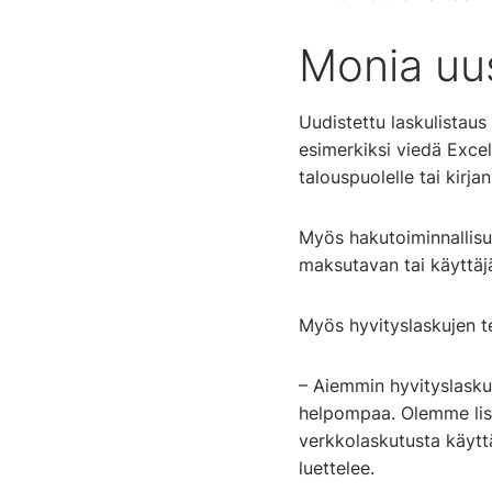
Monia uu
Uudistettu laskulistaus
esimerkiksi viedä Excel
talouspuolelle tai kirjan
Myös hakutoiminnallisuu
maksutavan tai käyttäj
Myös hyvityslaskujen te
– Aiemmin hyvityslaskuj
helpompaa. Olemme lisä
verkkolaskutusta käytt
luettelee.