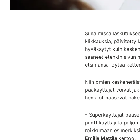
Siinä missä laskutuksee
klikkauksia, päivitetty 
hyväksytyt kuin keskene
saaneet etenkin sivun 
etsimänsä löytää ketter
Niin omien keskeneräist
pääkäyttäjät voivat jak
henkilöt pääsevät näkem
– Superkäyttäjät pääs
pilottikäyttäjiltä paljo
roikkumaan esimerkiksi
Emilia Mattila
kertoo.