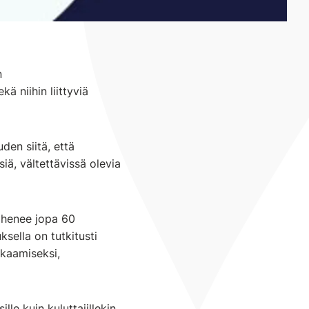
n
ä niihin liittyviä
den siitä, että
iä, vältettävissä olevia
vähenee jopa 60
sella on tutkitusti
akaamiseksi,
le kuin kuluttajillekin.