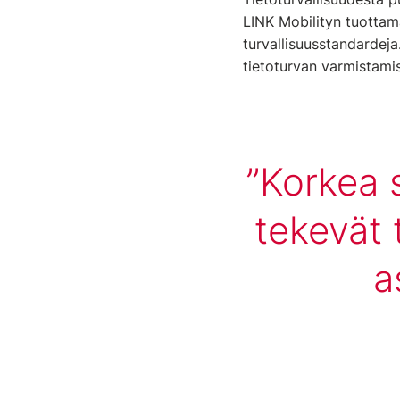
LINK Mobilityn tuottam
turvallisuusstandardej
tietoturvan varmistami
Korkea 
tekevät 
a