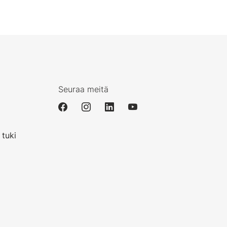
Seuraa meitä
i
 tuki