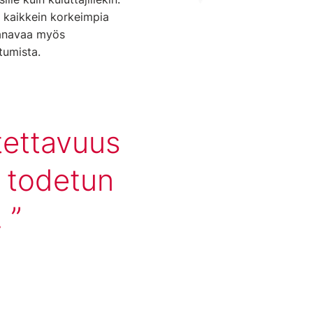
 kaikkein korkeimpia
kanavaa myös
tumista.
tettavuus
i todetun
.