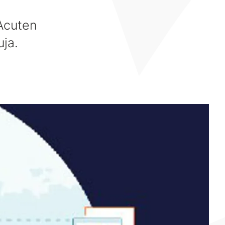
 Acuten
uja.