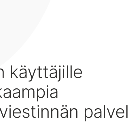
 käyttäjille
kaampia
iviestinnän palvel