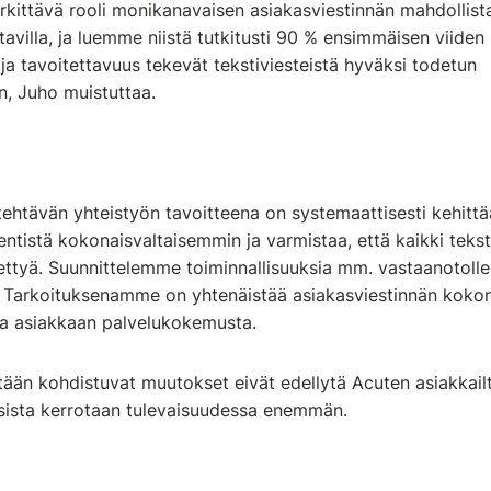
erkittävä rooli monikanavaisen asiakasviestinnän mahdollista
atavilla, ja luemme niistä tutkitusti 90 % ensimmäisen viiden
a tavoitettavuus tekevät tekstiviesteistä hyväksi todetun
n, Juho muistuttaa.
tehtävän yhteistyön tavoitteena on systemaattisesti kehitt
entistä kokonaisvaltaisemmin ja varmistaa, että kaikki tekst
tyä. Suunnittelemme toiminnallisuuksia mm. vastaanotolle
. Tarkoituksenamme on yhtenäistää asiakasviestinnän kokon
aa asiakkaan palvelukokemusta.
ään kohdistuvat muutokset eivät edellytä Acuten asiakkailt
ksista kerrotaan tulevaisuudessa enemmän.