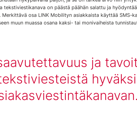
a tekstiviestikanava on päästä päähän salattu ja hyödyntää
a. Merkittävä osa LINK Mobilityn asiakkaista käyttää SMS-
seen muun muassa osana kaksi- tai monivaiheista tunnistau
saavutettavuus ja tavoi
tekstiviesteistä hyväks
siakasviestintäkanavan