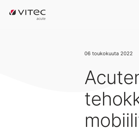
06 toukokuuta 2022
Acuten
tehok
mobiil