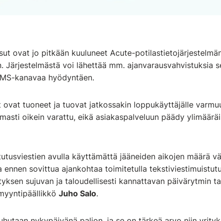
isut ovat jo pitkään kuuluneet Acute-potilastietojärjestelmä
n. Järjestelmästä voi lähettää mm. ajanvarausvahvistuksia sek
 SMS-kanavaa hyödyntäen.
ovat tuoneet ja tuovat jatkossakin loppukäyttäjälle varmuu
asti oikein varattu, eikä asiakaspalveluun päädy ylimääräis
stutusviestien avulla käyttämättä jääneiden aikojen määrä 
 ennen sovittua ajankohtaa toimitetulla tekstiviestimuistutuk
tyksen sujuvan ja taloudellisesti kannattavan päivärytmin t
yyntipäällikkö
Juho Salo
.
hutaan nykypäivänä paljon, ja se on tärkeä arvo niin yrityksil