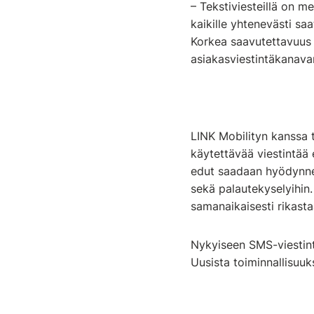
– Tekstiviesteillä on m
kaikille yhtenevästi sa
Korkea saavutettavuus j
asiakasviestintäkanava
LINK Mobilityn kanssa 
käytettävää viestintää 
edut saadaan hyödynnet
sekä palautekyselyihin
samanaikaisesti rikast
Nykyiseen SMS-viestint
Uusista toiminnallisuu