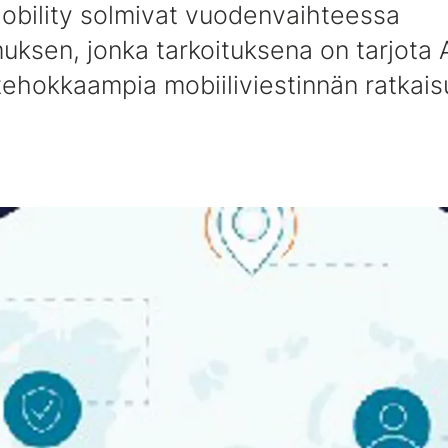
Mobility solmivat vuodenvaihteessa
uksen, jonka tarkoituksena on tarjota
 tehokkaampia mobiiliviestinnän ratkais