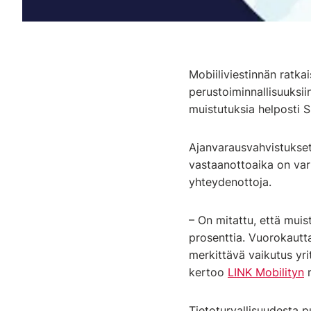
Mobiiliviestinnän ratka
perustoiminnallisuuksii
muistutuksia helposti
Ajanvarausvahvistukset 
vastaanottoaika on varm
yhteydenottoja.
– On mitattu, että mui
prosenttia. Vuorokautta
merkittävä vaikutus yri
kertoo
LINK Mobilityn
m
Tietoturvallisuudesta pu