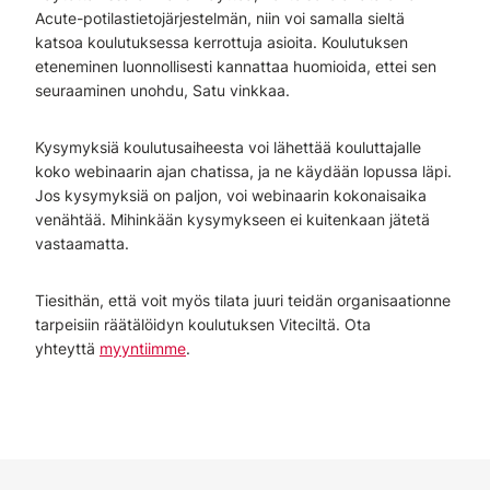
Acute-potilastietojärjestelmän, niin voi samalla sieltä
katsoa koulutuksessa kerrottuja asioita. Koulutuksen
eteneminen luonnollisesti kannattaa huomioida, ettei sen
seuraaminen unohdu, Satu vinkkaa.
Kysymyksiä koulutusaiheesta voi lähettää kouluttajalle
koko webinaarin ajan chatissa, ja ne käydään lopussa läpi.
Jos kysymyksiä on paljon, voi webinaarin kokonaisaika
venähtää. Mihinkään kysymykseen ei kuitenkaan jätetä
vastaamatta.
Tiesithän, että voit myös tilata juuri teidän organisaationne
tarpeisiin räätälöidyn koulutuksen Viteciltä. Ota
yhteyttä
myyntiimme
.