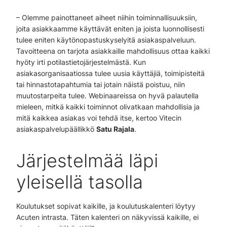
– Olemme painottaneet aiheet niihin toiminnallisuuksiin,
joita asiakkaamme käyttävät eniten ja joista luonnollisesti
tulee eniten käytönopastuskyselyitä asiakaspalveluun.
Tavoitteena on tarjota asiakkaille mahdollisuus ottaa kaikki
hyöty irti potilastietojärjestelmästä. Kun
asiakasorganisaatiossa tulee uusia käyttäjiä, toimipisteitä
tai hinnastotapahtumia tai jotain näistä poistuu, niin
muutostarpeita tulee. Webinaareissa on hyvä palautella
mieleen, mitkä kaikki toiminnot olivatkaan mahdollisia ja
mitä kaikkea asiakas voi tehdä itse, kertoo Vitecin
asiakaspalvelupäällikkö
Satu Rajala
.
Järjestelmää läpi
yleisellä tasolla
Koulutukset sopivat kaikille, ja koulutuskalenteri löytyy
Acuten intrasta. Täten kalenteri on näkyvissä kaikille, ei