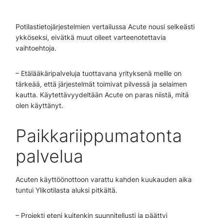
Potilastietojärjestelmien vertailussa Acute nousi selkeästi
ykköseksi, eivätkä muut olleet varteenotettavia
vaihtoehtoja.
– Etälääkäripalveluja tuottavana yrityksenä meille on
tärkeää, että järjestelmät toimivat pilvessä ja selaimen
kautta. Käytettävyydeltään Acute on paras niistä, mitä
olen käyttänyt.
Paikkariippumatonta
palvelua
Acuten käyttöönottoon varattu kahden kuukauden aika
tuntui Ylikotilasta aluksi pitkältä.
– Projekti eteni kuitenkin suunnitellusti ja päättyi