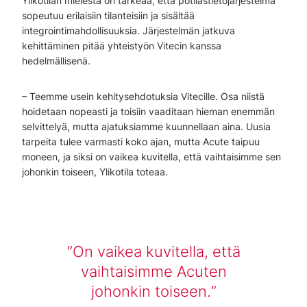
Ylikotilan mielestä on tärkeää, että potilastietojärjestelmä
sopeutuu erilaisiin tilanteisiin ja sisältää
integrointimahdollisuuksia. Järjestelmän jatkuva
kehittäminen pitää yhteistyön Vitecin kanssa
hedelmällisenä.
– Teemme usein kehitysehdotuksia Vitecille. Osa niistä
hoidetaan nopeasti ja toisiin vaaditaan hieman enemmän
selvittelyä, mutta ajatuksiamme kuunnellaan aina. Uusia
tarpeita tulee varmasti koko ajan, mutta Acute taipuu
moneen, ja siksi on vaikea kuvitella, että vaihtaisimme sen
johonkin toiseen, Ylikotila toteaa.
On vaikea kuvitella, että
vaihtaisimme Acuten
johonkin toiseen.